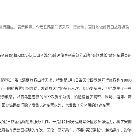
况进行回应，表示歉意。今后铁路部门将采取一些措施，更好地做好假日旅客运输
岛至曹县)和K8372次(江山至淮北)普速旅客列车部分旅客“买短乘长”致列车超员的
紧张，难以满足旅客出行需求，特别是5月1日当天全国铁路开行旅客列车9000
了不同的售票组织方式，发送旅客1700多万人次，创历史新高，但也发生了一些
示歉意。以青岛至曹县的5022次列车为例，沿途设置了高密、潍坊、淄博、济
盛，因此铁路部门除了发售长途车票以外，也发售了分区段的短途车票。
好假日旅客运输组织服务工作。一是针对部分运能紧张区段补强运力，科学安排
旅客按车票票面标明的车次、区段、座号乘车，不要“买短乘长”、越站乘车，影响