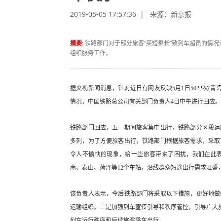
2019-05-05 17:57:36 | 来源：
新京报
摘要:
铁路部门对于部分旅客“买短乘长”致列车超员的情
组织服务工作。
据央视新闻消息，针对近日有网友反映5月1日5022次(青
情况，中国铁路总公司有关部门负责人4日中午进行回应。
铁路部门回应，五一期间旅客集中出行，铁路部分区段运能
多列，为了方便旅客出行，铁路部门根据旅客需求，采取
令人不愉快的现象，给一些旅客带来了困扰，我们在此表
南、泰山、菏泽等12个车站，沿线群众短途出行需求旺
该负责人表示，今后铁路部门将采取以下措施，更好地做
运输组织。二是加强列车宣传引导和秩序管控，引导广大
列车运行秩序和后续旅客乘车出行。