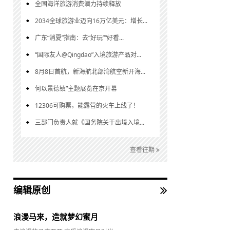
全国海洋旅游消费潜力持续释放
2034全球旅游业迈向16万亿美元：增长...
广东“消夏”指南：去“好玩”“好看...
“国际友人@Qingdao”入境旅游产品对...
8月8日首航，新海航北部湾航空新开海...
何以景德镇”主题展览在京开幕
12306可购票，能露营的火车上线了！
三部门负责人就《国务院关于出境入境...
查看往期
编辑原创
浪漫马来，造就梦幻蜜月