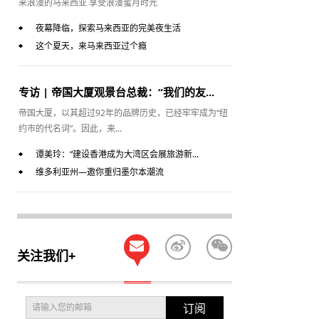
来浪漫的马来西亚 享受浪漫蜜月时光
夜幕降临，探索马来西亚的完美夜生活
这个夏天，来马来西亚过个瘾
专访 | 帝国大厦观景台总裁：“我们的友...
帝国大厦，以其超过92年的品牌历史，已经牢牢成为“纽
约市的代名词”。因此，来...
谭美玲：“建设香港成为大湾区会展旅游新...
维多利亚州—邀你重归墨尔本潮流
关注我们+
订阅