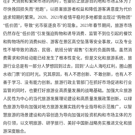
在扩大消费和繁荣市场的同时，也要防止旅游目的地和市场主体为了
尽快挽回损失而“抢跑”，以损害旅游者权益和降低游客满意度为代价
追求短期的繁荣。2020、2021年疫情平稳时多地都曾出现过“购物团”
“低价团”，导致“劣币驱逐良币”的现象。2023年春节期间，旅游市场
仍然存在“低价团”引发强迫购物和诱导消费、监管不到位引起的餐饮
和购物场所的消费纠纷、游客在景区高空坠落等安全事故，以及专业
性不够导致的酒店、民宿、航班分销“超售”引发的负面舆情。虽然消
费需求和供给动能已经发生了根本性变化，但是文化和旅游系统、旅
游行业总是有一部分人梦想回到过去，回到“人山人海吃红利，圏山圏
水收门票”的旧时光。究其原因，有人不愿创新、不敢创新，也有人不
善于学习、没有能力创新。旅游行政主管部门在抓好市场促进和行业
监管的同时，也要打好旅游业高质量发展的战略基础。加强大众旅游
人民性为中心的当代旅游发展理论建设和高质量发展政策创新，以绿
色旅游为导向加强对地方旅游发展实践的专业指导和示范推广，以智
慧旅游的场景建设和内容创造为导向加强对投资机构和市场主体的方
向引领，以文明旅游、研学旅行、美好中国新战略务实推进文化和旅
游深度融合。