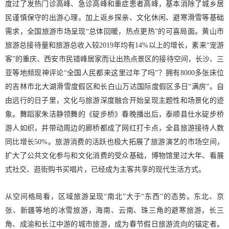
度过了发热门诊高峰、急诊高峰和重症患者高峰，基本消除了城乡居
民谨慎保守的出游心理。加上返乡探亲、文化休闲、避寒滑雪等基础
需求，全国旅游市场呈现“总体回暖，热点更热”的可喜局面。黄山市
旅游总接待量和旅游总收入较2019年均有14%以上的增长，素来“宠游
客”的重庆、西安市民错峰居家而让出热点景区的接待空间，长沙、三
亚等地频现神评论“全国人民都来这里过年了吗”？拥有8000多张床位
的吉林市北大湖滑雪度假区和长白山万达国际度假区多日“满房”。自
由远行的日子里，文化与旅游深度融合开始呈现主题性和场景化的迹
象。舞蹈家朱洁静领舞的《碇步桥》春晚播出后，泰顺县仕水碇步桥
游人如织，并带动周边的廊桥都成了网红打卡点，全县旅游接待人数
同比增长50%。旅游消费的活跃也极大拓展了旅游演艺的市场空间，
扩大了公共文化参与和文化消费的受众基础，博物馆里过大年、看展
式社交、逛街购书买唱片，已经成为主客共享的现代生活方式。
从空间格局看，区域旅游呈现“南北”大于“东西”的态势。东北、京
张、新疆等地的冰雪旅游，海南、云南、珠三角的避寒旅游，长三
角、成渝和长江中游的城市旅游，成为春节假日旅游流向的锚定者。