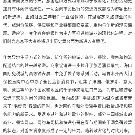
旅游全面发展的今天，旅游组织方式越来越趋于散客化，旅游活动更
加具有休闲体验属性，一切面向市民出行的交通方式都成为游客出行
的新选择。正如过去三年我们一直强调的，在游客定义旅游业的时
代，旅游价值链、供应链和产业链都面临变革、重构与创新的现实课
题。适应这一变化者会继续作为主力军推进旅游业的现代化进程，对
旧时光恋恋不舍者终将退出历史舞台而为新进入者替代。
作为异地生活方式的旅游，新年俗的旅游，商业、餐饮、零售和物流
配送结合的越来越紧密。商家促销进一步拉升了旅游消费景气，海口
国际免税城的高级钟表展、中免手袋节等系列活动，乌鲁木齐西大门
保税直购中心举办了全民迎新消费节，汇集了法国、俄罗斯、意大
利、蒙古等30多个国家和地区的千余种跨境进口产品，为市民和游客
营造了欢乐时尚的购物氛围。“反向旅游”“平替旅游”为温冷点城市带
来了“宅度假”客流的同时，也对网约车和外卖骑手提出数量规模和服
务能力的新要求。受返乡过年和过年歇业的影响，部分三四线城市的
商业、餐饮网点、网约车司机和快递小哥在春节期间处于满负荷过营
的状态，对游客满意度形成了一定的压力。随着散客化的时代到来，