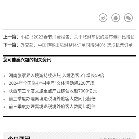
上一篇：
小红书2023春节消费报告：关于旅游笔记的发布量同比增长
近70%
下一篇：
外交部：中国游客出境游整体订单同增640% 跨境机票订单
增4倍
您可能感兴趣的相关资讯
湖南张家界入境游持续火热 入境游客5年增长59倍
2024年全国举办“村字号”文体活动超220万场
陕西前三季度文旅重点产业链营收超7900亿元
前三季度办理离境退税境外旅客人数同比翻倍
前三季度办理离境退税境外旅客人数同比翻倍