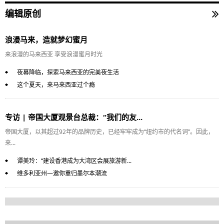
编辑原创
浪漫马来，造就梦幻蜜月
来浪漫的马来西亚 享受浪漫蜜月时光
夜幕降临，探索马来西亚的完美夜生活
这个夏天，来马来西亚过个瘾
专访 | 帝国大厦观景台总裁：“我们的友...
帝国大厦，以其超过92年的品牌历史，已经牢牢成为“纽约市的代名词”。因此，
来...
谭美玲：“建设香港成为大湾区会展旅游新...
维多利亚州—邀你重归墨尔本潮流