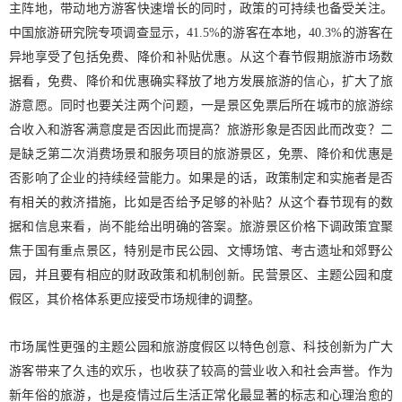
主阵地，带动地方游客快速增长的同时，政策的可持续也备受关注。
中国旅游研究院专项调查显示，41.5%的游客在本地，40.3%的游客在
异地享受了包括免费、降价和补贴优惠。从这个春节假期旅游市场数
据看，免费、降价和优惠确实释放了地方发展旅游的信心，扩大了旅
游意愿。同时也要关注两个问题，一是景区免票后所在城市的旅游综
合收入和游客满意度是否因此而提高？旅游形象是否因此而改变？二
是缺乏第二次消费场景和服务项目的旅游景区，免票、降价和优惠是
否影响了企业的持续经营能力。如果是的话，政策制定和实施者是否
有相关的救济措施，比如是否给予足够的补贴？从这个春节现有的数
据和信息来看，尚不能给出明确的答案。旅游景区价格下调政策宜聚
焦于国有重点景区，特别是市民公园、文博场馆、考古遗址和郊野公
园，并且要有相应的财政政策和机制创新。民营景区、主题公园和度
假区，其价格体系更应接受市场规律的调整。
市场属性更强的主题公园和旅游度假区以特色创意、科技创新为广大
游客带来了久违的欢乐，也收获了较高的营业收入和社会声誉。作为
新年俗的旅游，也是疫情过后生活正常化最显著的标志和心理治愈的