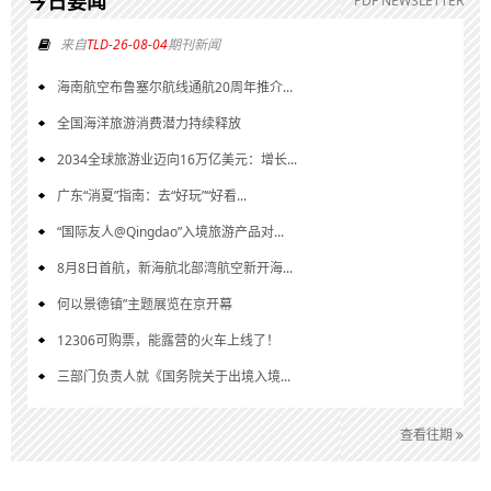
今日要闻
PDF NEWSLETTER
来自
TLD-26-08-04
期刊新闻
海南航空布鲁塞尔航线通航20周年推介...
全国海洋旅游消费潜力持续释放
2034全球旅游业迈向16万亿美元：增长...
广东“消夏”指南：去“好玩”“好看...
“国际友人@Qingdao”入境旅游产品对...
8月8日首航，新海航北部湾航空新开海...
何以景德镇”主题展览在京开幕
12306可购票，能露营的火车上线了！
三部门负责人就《国务院关于出境入境...
查看往期