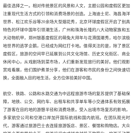
最佳选择之一。相对传统景区的风景和人文，主题公园和度假区更加
注重现代生活方式的引领和消费场景的创造。上海迪士尼、海昌海洋
世界、松江欢乐谷等20余场大型烟花秀，北京环球度假区开启了别具
特色的环球中国年引领潮生活，广州和珠海长隆的八大动物家族和五
大动物机甲，郑州银基度假区的萌兔大拜年与花滑国潮秀，哈尔滨极
地世界的逃学企鹅，已经成为网红打卡地。值得关注的是，除了景区
度假区，旅游的空间早已延展到公共文化场馆、历史文化街区、商业
休闲中心，从戏剧场到菜市场，人们重新发现旅行的美好。他们观影
赏戏看展，他们围炉煮茶分享，他们在游客和市民的身份之间快速切
换，全面融入目的地生活，全方位体验美好中国。
航空、铁路、公路和水路交通为中远程旅游市场的复苏提供了基础保
障，地铁、公交、网约车、出租车和共享单车等小交通体系有效拓展
了游客在目的地的游憩半径和消费场景。受入出境市场复苏的影响，
多家航空公司和空港口岸加开国际航线和国内航班。在团队观光时
代，游客通过旅游巴士去连接旅游饭店、景区、餐馆和购物店。大众