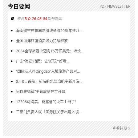
今日要闻
PDF NEWSLETTER
来自
TLD-26-08-04
期刊新闻
海南航空布鲁塞尔航线通航20周年推介...
全国海洋旅游消费潜力持续释放
2034全球旅游业迈向16万亿美元：增长...
广东“消夏”指南：去“好玩”“好看...
“国际友人@Qingdao”入境旅游产品对...
8月8日首航，新海航北部湾航空新开海...
何以景德镇”主题展览在京开幕
12306可购票，能露营的火车上线了！
三部门负责人就《国务院关于出境入境...
查看往期