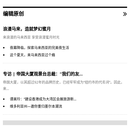
编辑原创
浪漫马来，造就梦幻蜜月
来浪漫的马来西亚 享受浪漫蜜月时光
夜幕降临，探索马来西亚的完美夜生活
这个夏天，来马来西亚过个瘾
专访 | 帝国大厦观景台总裁：“我们的友...
帝国大厦，以其超过92年的品牌历史，已经牢牢成为“纽约市的代名词”。因此，
来...
谭美玲：“建设香港成为大湾区会展旅游新...
维多利亚州—邀你重归墨尔本潮流