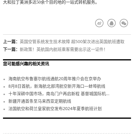
大和拉丁美洲多达50余个目的地的一站式转机服务。
上一篇：
英国空管系统发生技术故障 超500架次进出英国航班遭取
消！
下一篇：
新政策！英航国内航班乘客需要出示这一证件！
您可能感兴趣的相关资讯
海南航空布鲁塞尔航线通航20周年推介会在京举办
8月8日首航，新海航北部湾航空新开海口—蚌埠航线
十年深耕中国市场，南岛门户再启新程 基督城国际机...
新疆开通首条至马来西亚定期航线
法国航空和荷兰皇家航空发布2024年夏季航班计划