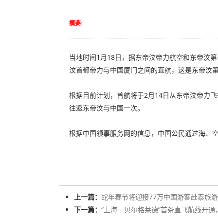
摘要:
当地时间1月18日，据东帝汶帝力航空和东帝汶第一副
汶首都帝力与中国厦门之间的直航，这是东帝汶
根据目前计划，首航将于2月14日从东帝汶帝力
往返东帝汶与中国一次。
根据中国领事服务网的信息，中国公民通过海、
上一篇：
蛇年春节将迎接77万中国游客赴泰旅游，
下一篇：
“上海—贝尔格莱德”首条直飞航线开通