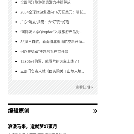
全国海洋旅游消费潜力持续释放
2034全球旅游业迈向16万亿美元：增长...
广东“消夏”指南：去“好玩”“好看...
“国际友人@Qingdao”入境旅游产品对...
8月8日首航，新海航北部湾航空新开海...
何以景德镇”主题展览在京开幕
12306可购票，能露营的火车上线了！
三部门负责人就《国务院关于出境入境...
查看往期
编辑原创
浪漫马来，造就梦幻蜜月