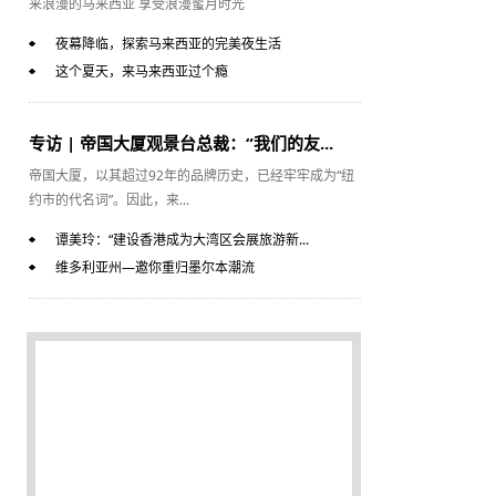
来浪漫的马来西亚 享受浪漫蜜月时光
夜幕降临，探索马来西亚的完美夜生活
这个夏天，来马来西亚过个瘾
专访 | 帝国大厦观景台总裁：“我们的友...
帝国大厦，以其超过92年的品牌历史，已经牢牢成为“纽
约市的代名词”。因此，来...
谭美玲：“建设香港成为大湾区会展旅游新...
维多利亚州—邀你重归墨尔本潮流