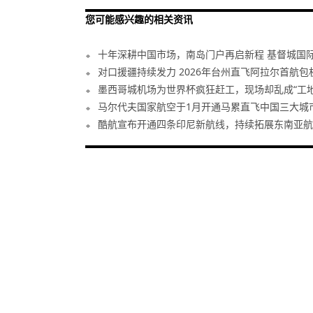
您可能感兴趣的相关资讯
十年深耕中国市场，南岛门户再启新程 基督城国际机
对口援疆持续发力 2026年台州直飞阿拉尔首航包
墨西哥城机场为世界杯疯狂赶工，现场却乱成“工地
马尔代夫国家航空于1月开通马累直飞中国三大城
酷航宣布开通四条印尼新航线，持续拓展东南亚航