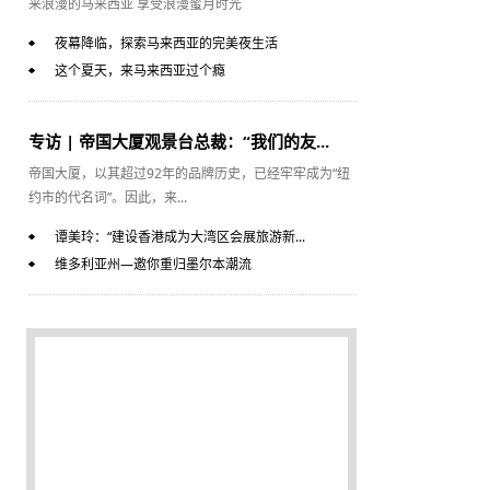
来浪漫的马来西亚 享受浪漫蜜月时光
夜幕降临，探索马来西亚的完美夜生活
这个夏天，来马来西亚过个瘾
专访 | 帝国大厦观景台总裁：“我们的友...
帝国大厦，以其超过92年的品牌历史，已经牢牢成为“纽
约市的代名词”。因此，来...
谭美玲：“建设香港成为大湾区会展旅游新...
维多利亚州—邀你重归墨尔本潮流