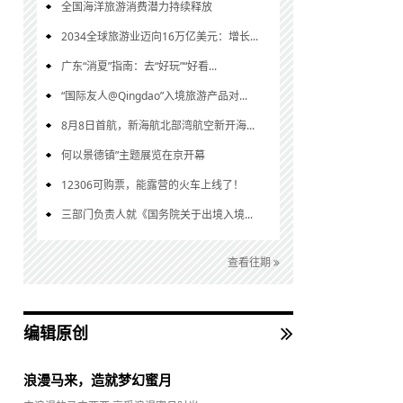
全国海洋旅游消费潜力持续释放
2034全球旅游业迈向16万亿美元：增长...
广东“消夏”指南：去“好玩”“好看...
“国际友人@Qingdao”入境旅游产品对...
8月8日首航，新海航北部湾航空新开海...
何以景德镇”主题展览在京开幕
12306可购票，能露营的火车上线了！
三部门负责人就《国务院关于出境入境...
查看往期
编辑原创
浪漫马来，造就梦幻蜜月