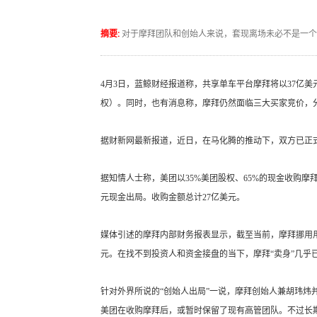
摘要:
对于摩拜团队和创始人来说，套现离场未必不是一个
4月3日，蓝鲸财经报道称，共享单车平台摩拜将以37亿美
权）。同时，也有消息称，摩拜仍然面临三大买家竞价，
据财新网最新报道，近日，在马化腾的推动下，双方已正
据知情人士称，美团以35%美团股权、65%的现金收购摩拜
元现金出局。收购金额总计27亿美元。
媒体引述的摩拜内部财务报表显示，截至当前，摩拜挪用用
元。在找不到投资人和资金接盘的当下，摩拜“卖身”几乎
针对外界所说的“创始人出局”一说，摩拜创始人兼胡玮炜
美团在收购摩拜后，或暂时保留了现有高管团队。不过长