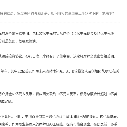
好的结局。留给美团的考验则是，如何收拾共享单车上半场留下的一地鸡毛？
元的总价出售给美团，包括27亿美元的实际作价（12亿美元现金及15亿美元股
分别是美团、软银及滴滴。
式达成投资协议。4月3日晚，摩拜召开了董事会，决定将摩拜全资出售给美团。
单车，其中3.2亿美元作为未来流动性补充，A、B轮投资人及创始团队以7.5亿美
户押金60亿元人民币，供应商欠款约10亿元人民币，债务总额合计超过10亿美
已成定局。
并不认同。同时，美团点评CEO王兴也否认了摩拜团队出局的传闻。这也意味着，
期来看，作为职业经理人的摩拜CEO王晓峰，极有可能会退出。在此之前，多重