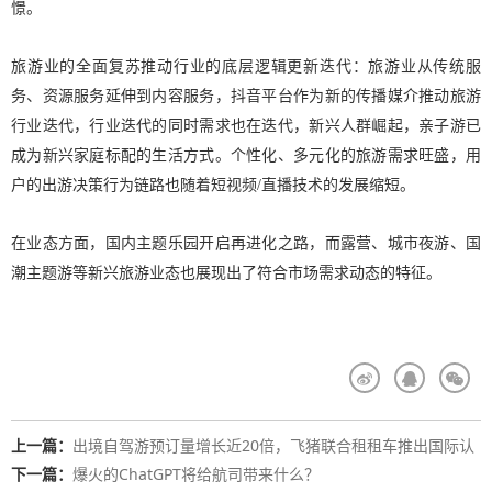
憬。
旅游业的全面复苏推动行业的底层逻辑更新迭代：旅游业从传统服
务、资源服务延伸到内容服务，抖音平台作为新的传播媒介推动旅游
行业迭代，行业迭代的同时需求也在迭代，新兴人群崛起，亲子游已
成为新兴家庭标配的生活方式。个性化、多元化的旅游需求旺盛，用
户的出游决策行为链路也随着短视频/直播技术的发展缩短。
在业态方面，国内主题乐园开启再进化之路，而露营、城市夜游、国
潮主题游等新兴旅游业态也展现出了符合市场需求动态的特征。
上一篇：
出境自驾游预订量增长近20倍，飞猪联合租租车推出国际认
证驾照翻译件服务
下一篇：
爆火的ChatGPT将给航司带来什么？