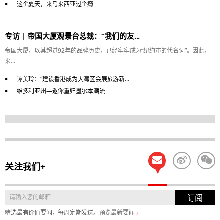
这个夏天，来马来西亚过个瘾
专访 | 帝国大厦观景台总裁：“我们的友...
帝国大厦，以其超过92年的品牌历史，已经牢牢成为“纽约市的代名词”。因此，
来...
谭美玲：“建设香港成为大湾区会展旅游新...
维多利亚州—邀你重归墨尔本潮流
关注我们+
订阅
精选最有价值要闻，每周定期发送。
预览最新要闻
»