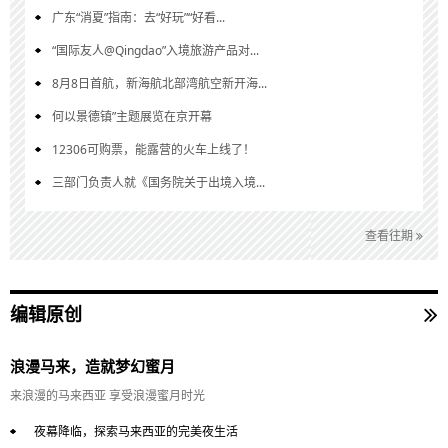
广东“消夏”指南：去“好玩”“好看...
“国际友人@Qingdao”入境旅游产品对...
8月8日首航，新海航北部湾航空新开海...
何以景德镇”主题展览在京开幕
12306可购票，能露营的火车上线了！
三部门负责人就《国务院关于出境入境...
查看往期
编辑原创
浪漫马来，造就梦幻蜜月
来浪漫的马来西亚 享受浪漫蜜月时光
夜幕降临，探索马来西亚的完美夜生活