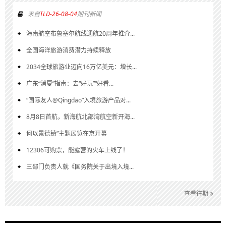
来自
TLD-26-08-04
期刊新闻
海南航空布鲁塞尔航线通航20周年推介...
全国海洋旅游消费潜力持续释放
2034全球旅游业迈向16万亿美元：增长...
广东“消夏”指南：去“好玩”“好看...
“国际友人@Qingdao”入境旅游产品对...
8月8日首航，新海航北部湾航空新开海...
何以景德镇”主题展览在京开幕
12306可购票，能露营的火车上线了！
三部门负责人就《国务院关于出境入境...
查看往期