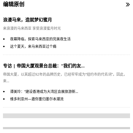
编辑原创
浪漫马来，造就梦幻蜜月
来浪漫的马来西亚 享受浪漫蜜月时光
夜幕降临，探索马来西亚的完美夜生活
这个夏天，来马来西亚过个瘾
专访 | 帝国大厦观景台总裁：“我们的友...
帝国大厦，以其超过92年的品牌历史，已经牢牢成为“纽约市的代名词”。因此，
来...
谭美玲：“建设香港成为大湾区会展旅游新...
维多利亚州—邀你重归墨尔本潮流