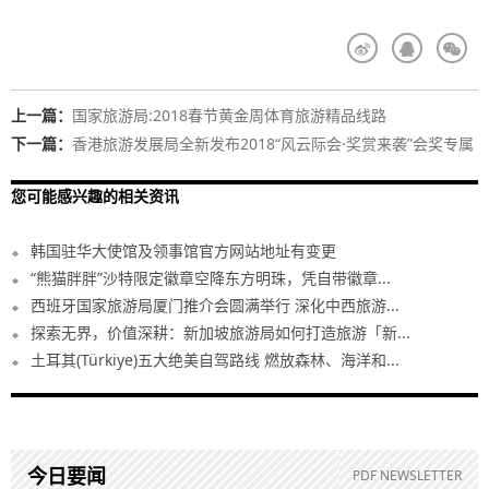
上一篇：
国家旅游局:2018春节黄金周体育旅游精品线路
下一篇：
香港旅游发展局全新发布2018“风云际会·奖赏来袭”会奖专属
奖励计划
您可能感兴趣的相关资讯
韩国驻华大使馆及领事馆官方网站地址有变更
“熊猫胖胖”沙特限定徽章空降东方明珠，凭自带徽章...
西班牙国家旅游局厦门推介会圆满举行 深化中西旅游...
探索无界，价值深耕：新加坡旅游局如何打造旅游「新...
土耳其(Türkiye)五大绝美自驾路线 燃放森林、海洋和...
今日要闻
PDF NEWSLETTER