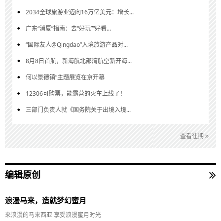
2034全球旅游业迈向16万亿美元：增长...
广东“消夏”指南：去“好玩”“好看...
“国际友人@Qingdao”入境旅游产品对...
8月8日首航，新海航北部湾航空新开海...
何以景德镇”主题展览在京开幕
12306可购票，能露营的火车上线了！
三部门负责人就《国务院关于出境入境...
查看往期
编辑原创
浪漫马来，造就梦幻蜜月
来浪漫的马来西亚 享受浪漫蜜月时光