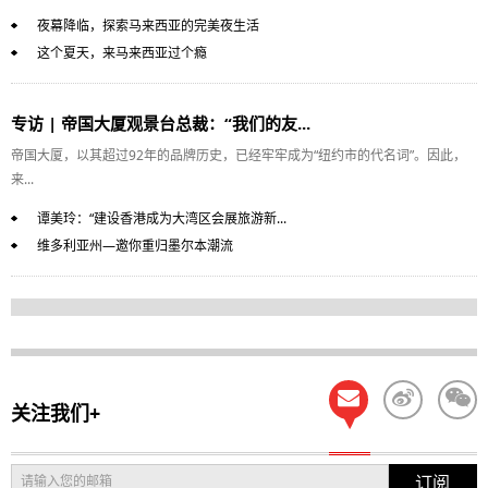
夜幕降临，探索马来西亚的完美夜生活
这个夏天，来马来西亚过个瘾
专访 | 帝国大厦观景台总裁：“我们的友...
帝国大厦，以其超过92年的品牌历史，已经牢牢成为“纽约市的代名词”。因此，
来...
谭美玲：“建设香港成为大湾区会展旅游新...
维多利亚州—邀你重归墨尔本潮流
关注我们+
订阅