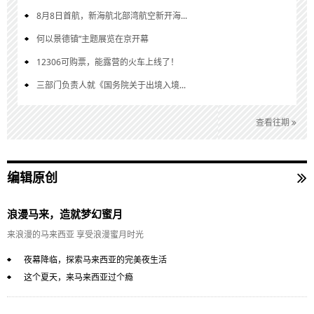
8月8日首航，新海航北部湾航空新开海...
何以景德镇”主题展览在京开幕
12306可购票，能露营的火车上线了！
三部门负责人就《国务院关于出境入境...
查看往期
编辑原创
浪漫马来，造就梦幻蜜月
来浪漫的马来西亚 享受浪漫蜜月时光
夜幕降临，探索马来西亚的完美夜生活
这个夏天，来马来西亚过个瘾