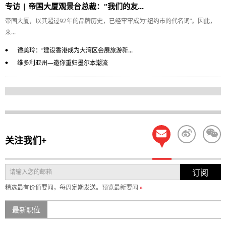
专访 | 帝国大厦观景台总裁：“我们的友...
帝国大厦，以其超过92年的品牌历史，已经牢牢成为“纽约市的代名词”。因此，
来...
谭美玲：“建设香港成为大湾区会展旅游新...
维多利亚州—邀你重归墨尔本潮流
关注我们+
订阅
精选最有价值要闻，每周定期发送。
预览最新要闻
»
最新职位