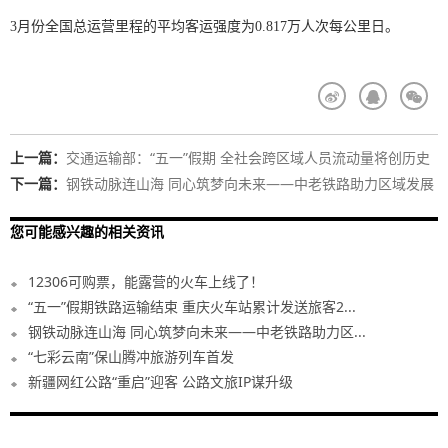
3月份全国总运营里程的平均客运强度为0.817万人次每公里日。
上一篇：
交通运输部：“五一”假期 全社会跨区域人员流动量将创历史
新高
下一篇：
钢铁动脉连山海 同心筑梦向未来——中老铁路助力区域发展
观察
您可能感兴趣的相关资讯
12306可购票，能露营的火车上线了！
“五一”假期铁路运输结束 重庆火车站累计发送旅客2...
钢铁动脉连山海 同心筑梦向未来——中老铁路助力区...
“七彩云南”保山腾冲旅游列车首发
新疆网红公路“重启”迎客 公路文旅IP谋升级