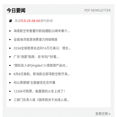
今日要闻
PDF NEWSLETTER
来自
TLD-26-08-04
期刊新闻
海南航空布鲁塞尔航线通航20周年推介...
全国海洋旅游消费潜力持续释放
2034全球旅游业迈向16万亿美元：增长...
广东“消夏”指南：去“好玩”“好看...
“国际友人@Qingdao”入境旅游产品对...
8月8日首航，新海航北部湾航空新开海...
何以景德镇”主题展览在京开幕
12306可购票，能露营的火车上线了！
三部门负责人就《国务院关于出境入境...
查看往期