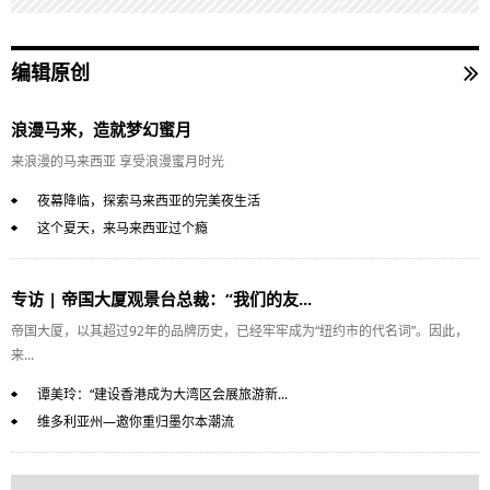
编辑原创
浪漫马来，造就梦幻蜜月
来浪漫的马来西亚 享受浪漫蜜月时光
夜幕降临，探索马来西亚的完美夜生活
这个夏天，来马来西亚过个瘾
专访 | 帝国大厦观景台总裁：“我们的友...
帝国大厦，以其超过92年的品牌历史，已经牢牢成为“纽约市的代名词”。因此，
来...
谭美玲：“建设香港成为大湾区会展旅游新...
维多利亚州—邀你重归墨尔本潮流