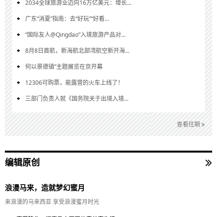
2034全球旅游业迈向16万亿美元：增长...
广东“消夏”指南：去“好玩”“好看...
“国际友人@Qingdao”入境旅游产品对...
8月8日首航，新海航北部湾航空新开海...
何以景德镇”主题展览在京开幕
12306可购票，能露营的火车上线了！
三部门负责人就《国务院关于出境入境...
查看往期
编辑原创
浪漫马来，造就梦幻蜜月
来浪漫的马来西亚 享受浪漫蜜月时光