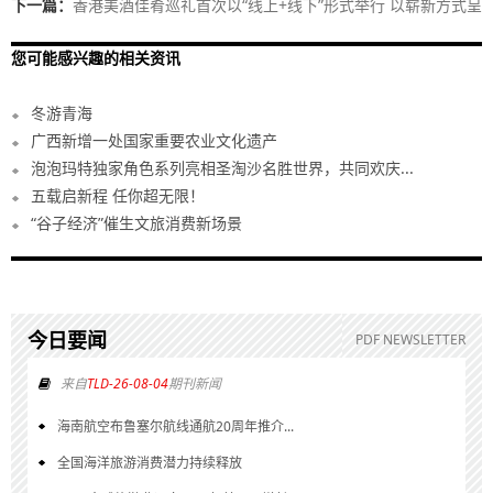
下一篇：
香港美酒佳肴巡礼首次以“线上+线下”形式举行 以崭新方式呈
献饮食体验
您可能感兴趣的相关资讯
冬游青海
广西新增一处国家重要农业文化遗产
泡泡玛特独家角色系列亮相圣淘沙名胜世界，共同欢庆...
五载启新程 任你超无限！
“谷子经济”催生文旅消费新场景
今日要闻
PDF NEWSLETTER
来自
TLD-26-08-04
期刊新闻
海南航空布鲁塞尔航线通航20周年推介...
全国海洋旅游消费潜力持续释放