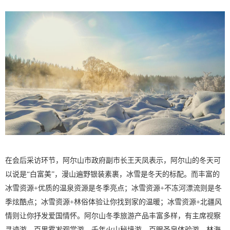
在会后采访环节，阿尔山市政府副市长王天凤表示，阿尔山的冬天可
以说是“白富美”，漫山遍野银装素裹，冰雪是冬天的标配。而丰富的
冰雪资源+优质的温泉资源是冬季亮点；冰雪资源+不冻河漂流则是冬
季炫酷点；冰雪资源+林俗体验让你找到家的温暖；冰雪资源+北疆风
情则让你抒发爱国情怀。阿尔山冬季旅游产品丰富多样，有主席视察
寻迹游、百里雾凇观赏游、千年火山秘境游、百眼圣泉体验游、林海