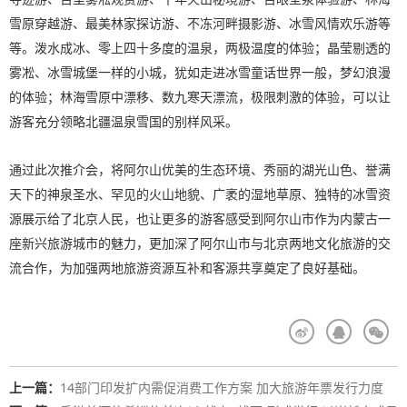
雪原穿越游、最美林家探访游、不冻河畔摄影游、冰雪风情欢乐游等
等。泼水成冰、零上四十多度的温泉，两极温度的体验；晶莹剔透的
雾凇、冰雪城堡一样的小城，犹如走进冰雪童话世界一般，梦幻浪漫
的体验；林海雪原中漂移、数九寒天漂流，极限刺激的体验，可以让
游客充分领略北疆温泉雪国的别样风采。
通过此次推介会，将阿尔山优美的生态环境、秀丽的湖光山色、誉满
天下的神泉圣水、罕见的火山地貌、广袤的湿地草原、独特的冰雪资
源展示给了北京人民，也让更多的游客感受到阿尔山市作为内蒙古一
座新兴旅游城市的魅力，更加深了阿尔山市与北京两地文化旅游的交
流合作，为加强两地旅游资源互补和客源共享奠定了良好基础。
上一篇：
14部门印发扩内需促消费工作方案 加大旅游年票发行力度