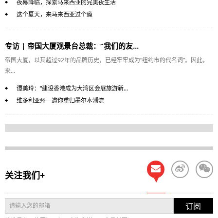
夜幕降临，探索马来西亚的完美夜生活
这个夏天，来马来西亚过个瘾
专访 | 帝国大厦观景台总裁：“我们的友...
帝国大厦，以其超过92年的品牌历史，已经牢牢成为“纽约市的代名词”。因此，
来...
谭美玲：“建设香港成为大湾区会展旅游新...
维多利亚州—邀你重归墨尔本潮流
关注我们+
订阅