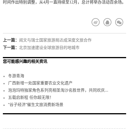
时间作出特别调整，从4月一直持续至12月，总计将举办活动百余场。
上一篇：
阅文与瑞士国家旅游局达成深度文旅合作
下一篇：
北京加速建设全球旅游目的地城市
您可能感兴趣的相关资讯
冬游青海
广西新增一处国家重要农业文化遗产
泡泡玛特独家角色系列亮相圣淘沙名胜世界，共同欢庆...
五载启新程 任你超无限！
“谷子经济”催生文旅消费新场景