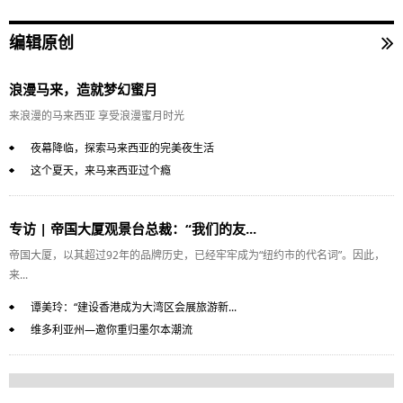
编辑原创
浪漫马来，造就梦幻蜜月
来浪漫的马来西亚 享受浪漫蜜月时光
夜幕降临，探索马来西亚的完美夜生活
这个夏天，来马来西亚过个瘾
专访 | 帝国大厦观景台总裁：“我们的友...
帝国大厦，以其超过92年的品牌历史，已经牢牢成为“纽约市的代名词”。因此，
来...
谭美玲：“建设香港成为大湾区会展旅游新...
维多利亚州—邀你重归墨尔本潮流