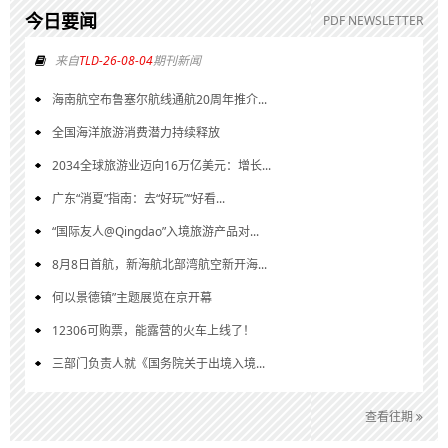
今日要闻
PDF NEWSLETTER
来自
TLD-26-08-04
期刊新闻
海南航空布鲁塞尔航线通航20周年推介...
全国海洋旅游消费潜力持续释放
2034全球旅游业迈向16万亿美元：增长...
广东“消夏”指南：去“好玩”“好看...
“国际友人@Qingdao”入境旅游产品对...
8月8日首航，新海航北部湾航空新开海...
何以景德镇”主题展览在京开幕
12306可购票，能露营的火车上线了！
三部门负责人就《国务院关于出境入境...
查看往期