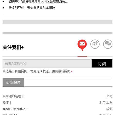
谭美玲：“建设香港成为大湾区会展旅游新...
维多利亚州—邀你重归墨尔本潮流
关注我们+
订阅
精选最有价值要闻，每周定期发送。
预览最新要闻
»
最新职位
买家邀约经理 |
上海
操作 |
北京,上海
Trade Executive |
成都