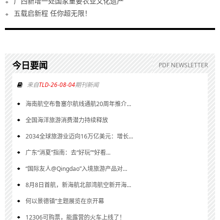
广西新增一处国家重要农业文化遗产
五载启新程 任你超无限！
今日要闻
PDF NEWSLETTER
来自
TLD-26-08-04
期刊新闻
海南航空布鲁塞尔航线通航20周年推介...
全国海洋旅游消费潜力持续释放
2034全球旅游业迈向16万亿美元：增长...
广东“消夏”指南：去“好玩”“好看...
“国际友人@Qingdao”入境旅游产品对...
8月8日首航，新海航北部湾航空新开海...
何以景德镇”主题展览在京开幕
12306可购票，能露营的火车上线了！