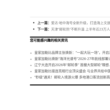
上一篇：
爱达·地中海号全新升级，打造海上文
下一篇：
天津“邮轮热”不断升温 上半年近23万
您可能感兴趣的相关资讯
皇家加勒比品牌主张焕新：“一起大玩一场”，开启海.
皇家加勒比焕新“海洋光谱号”2026-27年航线部署
辽宁大连开启2026年“邮轮季” 首艘大型邮轮“理想..
皇家加勒比接连亮相行业顶尖盛会 与业界共绘中国邮
“秒级”通关！邮轮入境游火爆 多地港口客流创新高