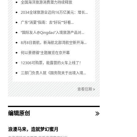
全国海洋旅游消费潜力持续释放
2034全球旅游业迈向16万亿美元：增长...
广东“消夏”指南：去“好玩”“好看...
“国际友人@Qingdao”入境旅游产品对...
8月8日首航，新海航北部湾航空新开海...
何以景德镇”主题展览在京开幕
12306可购票，能露营的火车上线了！
三部门负责人就《国务院关于出境入境...
查看往期
编辑原创
浪漫马来，造就梦幻蜜月