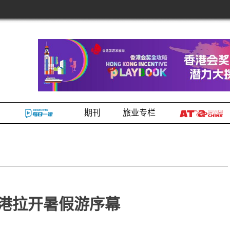
期刊
旅业专栏
港拉开暑假游序幕