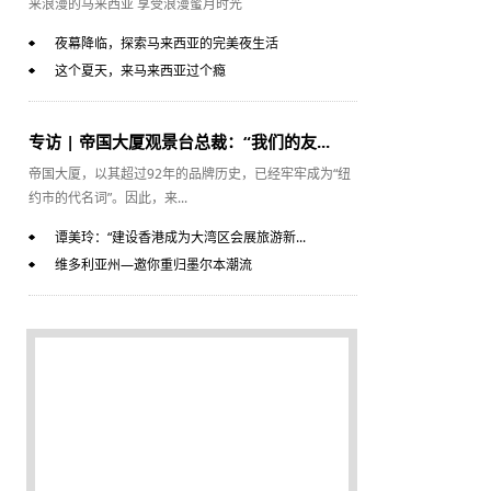
来浪漫的马来西亚 享受浪漫蜜月时光
夜幕降临，探索马来西亚的完美夜生活
这个夏天，来马来西亚过个瘾
专访 | 帝国大厦观景台总裁：“我们的友...
帝国大厦，以其超过92年的品牌历史，已经牢牢成为“纽
约市的代名词”。因此，来...
谭美玲：“建设香港成为大湾区会展旅游新...
维多利亚州—邀你重归墨尔本潮流