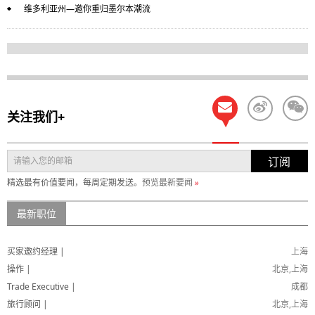
维多利亚州—邀你重归墨尔本潮流
关注我们+
订阅
精选最有价值要闻，每周定期发送。
预览最新要闻
»
最新职位
买家邀约经理 |
上海
操作 |
北京,上海
Trade Executive |
成都
旅行顾问 |
北京,上海