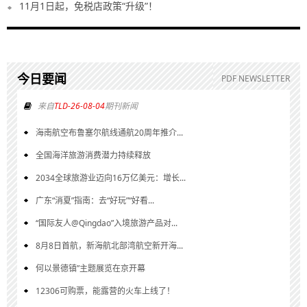
11月1日起，免税店政策“升级”！
今日要闻
PDF NEWSLETTER
来自
TLD-26-08-04
期刊新闻
海南航空布鲁塞尔航线通航20周年推介...
全国海洋旅游消费潜力持续释放
2034全球旅游业迈向16万亿美元：增长...
广东“消夏”指南：去“好玩”“好看...
“国际友人@Qingdao”入境旅游产品对...
8月8日首航，新海航北部湾航空新开海...
何以景德镇”主题展览在京开幕
12306可购票，能露营的火车上线了！