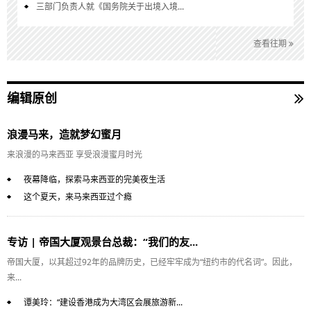
三部门负责人就《国务院关于出境入境...
查看往期
编辑原创
浪漫马来，造就梦幻蜜月
来浪漫的马来西亚 享受浪漫蜜月时光
夜幕降临，探索马来西亚的完美夜生活
这个夏天，来马来西亚过个瘾
专访 | 帝国大厦观景台总裁：“我们的友...
帝国大厦，以其超过92年的品牌历史，已经牢牢成为“纽约市的代名词”。因此，
来...
谭美玲：“建设香港成为大湾区会展旅游新...