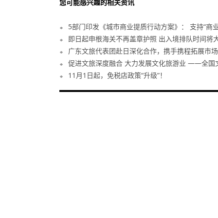
您可能感兴趣的相关资讯
5部门印发《城市商业提质行动方案》： 支持“商业+.
即日起申根海关不再盖章护照 出入境排队时间将
广东文旅代表团赴日深化合作，携手携程拓展市场助
促进文旅深度融合 大力发展文化旅游业 ——全国文化
11月1日起，免税店政策“升级”！