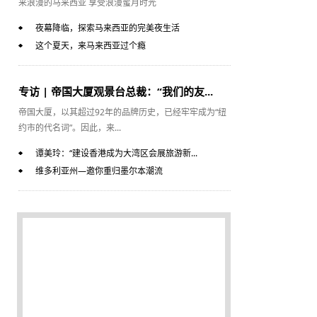
来浪漫的马来西亚 享受浪漫蜜月时光
夜幕降临，探索马来西亚的完美夜生活
这个夏天，来马来西亚过个瘾
专访 | 帝国大厦观景台总裁：“我们的友...
帝国大厦，以其超过92年的品牌历史，已经牢牢成为“纽
约市的代名词”。因此，来...
谭美玲：“建设香港成为大湾区会展旅游新...
维多利亚州—邀你重归墨尔本潮流