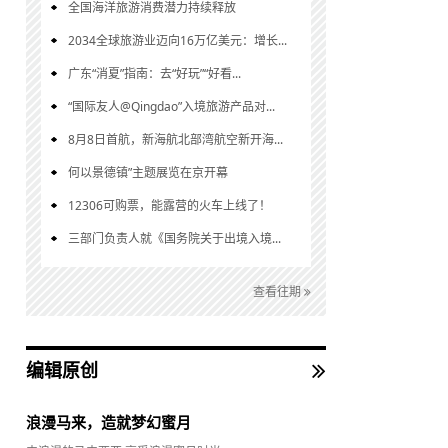
全国海洋旅游消费潜力持续释放
2034全球旅游业迈向16万亿美元：增长...
广东“消夏”指南：去“好玩”“好看...
“国际友人@Qingdao”入境旅游产品对...
8月8日首航，新海航北部湾航空新开海...
何以景德镇”主题展览在京开幕
12306可购票，能露营的火车上线了！
三部门负责人就《国务院关于出境入境...
查看往期
编辑原创
浪漫马来，造就梦幻蜜月