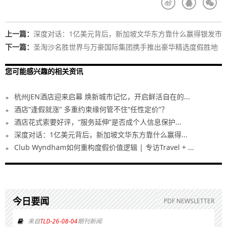
上一篇：
深度对话：1亿美元背后，新加坡文华东方靠什么赢得银发市
场？
下一篇：
圣淘沙名胜世界与万豪国际集团携手推出豪华精选度假胜地
——桂玥豪华精选酒店，打造家外之家，感受无与伦比的奢华绿洲
您可能感兴趣的相关资讯
杭州JEN酒店迎来启幕 焕新城市记忆，开启鲜活自在的...
酒店“逢假就涨” 多重约束缘何管不住“任性定价”？
酒店花式索要好评，“服务延伸”是否成个人信息保护...
深度对话：1亿美元背后，新加坡文华东方靠什么赢得...
Club Wyndham如何重构度假价值逻辑 | 专访Travel + ...
今日要闻
PDF NEWSLETTER
来自
TLD-26-08-04
期刊新闻