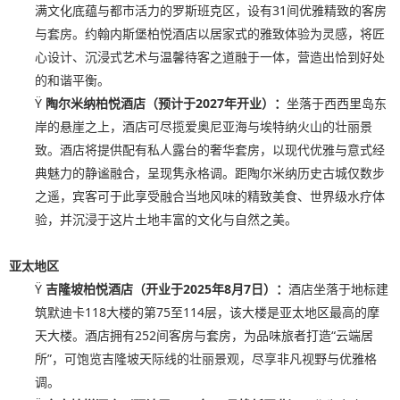
满文化底蕴与都市活力的罗斯班克区，设有31间优雅精致的客房
与套房。约翰内斯堡柏悦酒店以居家式的雅致体验为灵感，将匠
心设计、沉浸式艺术与温馨待客之道融于一体，营造出恰到好处
的和谐平衡。
Ÿ
陶尔米纳柏悦酒店（预计于
2027
年开业）：
坐落于西西里岛东
岸的悬崖之上，酒店可尽揽爱奥尼亚海与埃特纳火山的壮丽景
致。酒店将提供配有私人露台的奢华套房，以现代优雅与意式经
典魅力的静谧融合，呈现隽永格调。距陶尔米纳历史古城仅数步
之遥，宾客可于此享受融合当地风味的精致美食、世界级水疗体
验，并沉浸于这片土地丰富的文化与自然之美。
亚太地区
Ÿ
吉隆坡柏悦酒店（开业于
2025
年
8
月
7
日）：
酒店坐落于地标建
筑默迪卡118大楼的第75至114层，该大楼是亚太地区最高的摩
天大楼。酒店拥有252间客房与套房，为品味旅者打造“云端居
所”，可饱览吉隆坡天际线的壮丽景观，尽享非凡视野与优雅格
调。