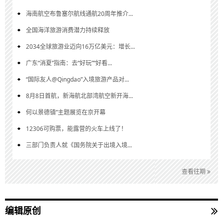
海南航空布鲁塞尔航线通航20周年推介...
全国海洋旅游消费潜力持续释放
2034全球旅游业迈向16万亿美元：增长...
广东“消夏”指南：去“好玩”“好看...
“国际友人@Qingdao”入境旅游产品对...
8月8日首航，新海航北部湾航空新开海...
何以景德镇”主题展览在京开幕
12306可购票，能露营的火车上线了！
三部门负责人就《国务院关于出境入境...
查看往期
编辑原创