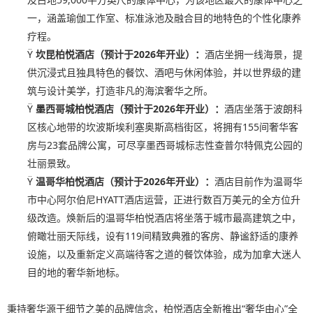
一，涵盖瑜伽工作室、标准泳池及融合目的地特色的个性化康养
疗程。
Ÿ
坎昆柏悦酒店（预计于
2026
年开业）：
酒店坐拥一线海景，提
供沉浸式且独具特色的餐饮、酒吧与休闲体验，并以世界级的建
筑与设计美学，打造非凡的海滨奢华之所。
Ÿ
墨西哥城柏悦酒店（预计于
2026
年开业）：
酒店坐落于波朗科
区核心地带的坎波斯埃利塞奥斯高档街区，将拥有155间奢华客
房与23套品牌公寓，可尽享墨西哥城标志性查普尔特佩克公园的
壮丽景致。
Ÿ
温哥华柏悦酒店（预计于
2026
年开业）：
酒店目前作为温哥华
市中心阿尔伯尼HYATT酒店运营，正进行数百万美元的全方位升
级改造。焕新后的温哥华柏悦酒店将坐落于城市最高建筑之中，
俯瞰壮丽天际线，设有119间精致典雅的客房、静谧舒适的康养
设施，以及重新定义高端待客之道的餐饮体验，成为加拿大迷人
目的地的奢华新地标。
秉持奢华源于细节之美的品牌信念，柏悦酒店全新推出“奢华由心”全