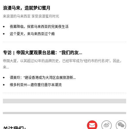
浪漫马来，造就梦幻蜜月
来浪漫的马来西亚 享受浪漫蜜月时光
夜幕降临，探索马来西亚的完美夜生活
这个夏天，来马来西亚过个瘾
专访 | 帝国大厦观景台总裁：“我们的友...
帝国大厦，以其超过92年的品牌历史，已经牢牢成为“纽约市的代名词”。因此，
来...
谭美玲：“建设香港成为大湾区会展旅游新...
维多利亚州—邀你重归墨尔本潮流
关注我们+