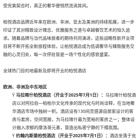
受完美契合时，真正的奢华便悄然流淌其间。
柏悦酒店品牌近年来在欧洲、非洲、亚太及美洲的持续拓展，进一步
印证了其对精致设计理念、优雅服务之道与卓越餐饮艺术的恒久追
求。随着品牌与当代品味旅者的期待共同演进，这些战略性新开业项
目将不断开拓全新旅程体验，让柏悦酒店成为低调奢华与臻致服务交
融的心灵归处，每一次停驻皆是一场个性化的感官盛宴。
全球热门目的地最新及即将开业的柏悦酒店
欧洲、非洲及中东地区
Ÿ
马拉喀什柏悦酒店（开业于2025年7月1日）：
马拉喀什柏悦酒
店以对阿拉伯—柏柏尔文化传承的现代化与时尚诠释，在当地奢
华酒店市场中独树一帜。酒店设有130间灵感源自居家设计的客
房与套房，空间宽敞，为马拉喀什最为宽裕的客房之一；整体设
计融入浓郁的摩洛哥元素，营造出私密宁静的下榻氛围。
Ÿ
约翰内斯堡柏悦酒店（开业于2025年7月1日）：
酒店坐落于充