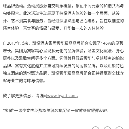
球品牌活动。活动灵感源自交响乐概念，象征不同元素的和谐共鸣与
完美配合。此次活动生动展现了柏悦酒店体验的每一个层面，从设
计、艺术到美食与服务，皆经过深思熟虑与匠心编织，旨在以细腻的
感官体验丰富宾客的情感与感受，升华每一次的入住体验。
自2017年以来，凯悦酒店集团奢华精品品牌组合实现了146%的显著
增长。集团为宾客精心呈现多元化的品牌体验，涵盖文化沉浸、身心
康养以及雅致空间等多个方面。凭借兼具低调奢华与卓越服务的柏悦
品牌、富有文化底蕴并注重可持续发展的阿丽拉品牌，以及汇聚特色
独立酒店的凯悦臻选品牌，凯悦奢华精品品牌组合正持续赢得全球宾
客与业主的青睐与信赖。
欲了解更多信息，请访问
www.hyatt.com
。
“
凯悦”一词在文中泛指凯悦酒店集团及一家或多家附属公司。