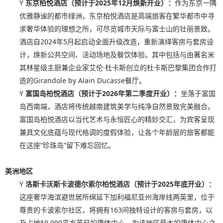
Ÿ
东京柏悦酒店（预计于
2025
年
12
月焕新开业）：
作为东京一隅
优雅静谧的都市绿洲，东京柏悦酒店是高端旅客在繁华都市中寻
求奢华体验的理想之所，可尽览城市天际与富士山的壮丽景致。
酒店自2024年5月起启动全面升级改造，重新演绎客房与套房设
计，焕新公共空间、活动场地及餐饮体验。其中包括与由著名米
其林星级主厨兼企业家艾伦·杜卡斯创立的杜卡斯巴黎集团合作打
造的Girandole by Alain Ducasse餐厅。
Ÿ
富国岛柏悦酒店（预计于
2026
年第二季度开业）：
坐落于富国
岛西南端，酒店将传统越南建筑美学与纯净自然景致完美融合。
富国岛柏悦酒店以当代艺术与永恒匠心的精妙交汇，为宾客呈现
兼具文化底蕴与现代格调的度假体验，让各个年龄层的旅客都能
在这座“珍珠岛”留下难忘回忆。
美洲地区
Ÿ
洛斯卡沃斯卡波德尔索尔柏悦酒店
（预计于
2025
年底开业）：
这座奢华海滨避世居所绵延下加利福尼亚州海岸线两英里，位于
尊贵的卡波索尔社区，将拥有163间独特设计的客房与套房，以
及占地59,000平方英尺的康体中心，为该地区最大的康体中心之