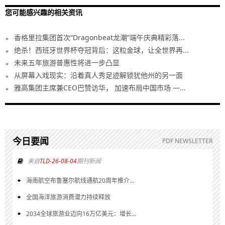
您可能感兴趣的相关资讯
香格里拉集团首次“Dragonbeat龙潮”端午庆典精彩落...
绝杀！西班牙世界杯夺冠背后：这粒金球，让全世界再...
未来五年旅游普惠性将进一步凸显
从屏幕入戏现实：沿着真人秀足迹解锁犹他州的另一面
雅高集团主席兼CEO巴赞访华， 加速布局中国市场 —...
今日要闻
PDF NEWSLETTER
来自
TLD-26-08-04
期刊新闻
海南航空布鲁塞尔航线通航20周年推介...
全国海洋旅游消费潜力持续释放
2034全球旅游业迈向16万亿美元：增长...