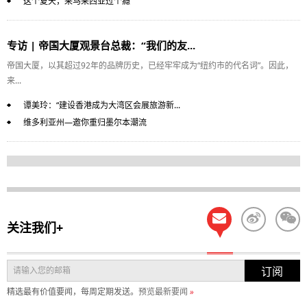
这个夏天，来马来西亚过个瘾
专访 | 帝国大厦观景台总裁：“我们的友...
帝国大厦，以其超过92年的品牌历史，已经牢牢成为“纽约市的代名词”。因此，
来...
谭美玲：“建设香港成为大湾区会展旅游新...
维多利亚州—邀你重归墨尔本潮流
关注我们+
订阅
精选最有价值要闻，每周定期发送。
预览最新要闻
»