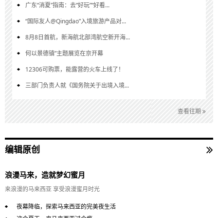
广东“消夏”指南：去“好玩”“好看...
“国际友人@Qingdao”入境旅游产品对...
8月8日首航，新海航北部湾航空新开海...
何以景德镇”主题展览在京开幕
12306可购票，能露营的火车上线了！
三部门负责人就《国务院关于出境入境...
查看往期
编辑原创
浪漫马来，造就梦幻蜜月
来浪漫的马来西亚 享受浪漫蜜月时光
夜幕降临，探索马来西亚的完美夜生活