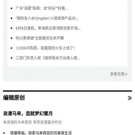
广东“消夏”指南：去“好玩”“好看...
“国际友人@Qingdao”入境旅游产品对...
8月8日首航，新海航北部湾航空新开海...
何以景德镇”主题展览在京开幕
12306可购票，能露营的火车上线了！
三部门负责人就《国务院关于出境入境...
查看往期
编辑原创
浪漫马来，造就梦幻蜜月
来浪漫的马来西亚 享受浪漫蜜月时光
夜幕降临，探索马来西亚的完美夜生活