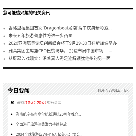
您可能感兴趣的相关资讯
香格里拉集团首次“Dragonbeat龙潮”端午庆典精彩落...
未来五年旅游普惠性将进一步凸显
2026亚洲愿景论坛创新峰会将于9月29-30日在新加坡举办
雅高集团主席兼CEO巴赞访华， 加速布局中国市场 —...
从屏幕入戏现实：沿着真人秀足迹解锁犹他州的另一面
今日要闻
PDF NEWSLETTER
来自
TLD-26-08-04
期刊新闻
海南航空布鲁塞尔航线通航20周年推介...
全国海洋旅游消费潜力持续释放
2034全球旅游业迈向16万亿美元：增长...