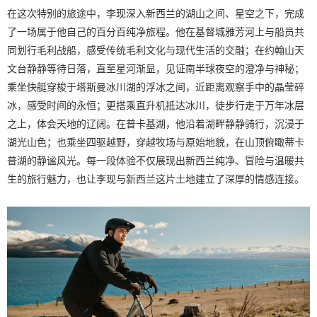
在这次特别的旅途中，李现深入新西兰的湖山之间、星空之下，完成
了一场属于他自己的百分百纯净旅程。他在基督城雅芳河上与船员共
同划行毛利战船，感受传统毛利文化与现代生活的交融；在约翰山天
文台静静等待日落，直至星河渐显，见证南半球夜空的澄净与神秘；
乘坐快艇穿梭于塔斯曼冰川湖的浮冰之间，近距离观察手中的晶莹碎
冰，感受时间的永恒；更搭乘直升机抵达冰川，徒步行走于万年冰层
之上，体会天地的辽阔。在普卡基湖，他沿着湖畔静静骑行，沉浸于
湖光山色；也乘坐四驱越野，穿越牧场与原始地貌，在山顶俯瞰蒂卡
普湖的静谧风光。每一段体验不仅展现出新西兰纯净、冒险与温暖共
生的旅行魅力，也让李现与新西兰这片土地建立了深厚的情感连接。