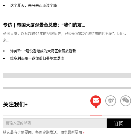
这个夏天，来马来西亚过个瘾
专访 | 帝国大厦观景台总裁：“我们的友...
帝国大厦，以其超过92年的品牌历史，已经牢牢成为“纽约市的代名词”。因此，
来...
谭美玲：“建设香港成为大湾区会展旅游新...
维多利亚州—邀你重归墨尔本潮流
关注我们+
订阅
精选最有价值要闻，每周定期发送。
预览最新要闻
»