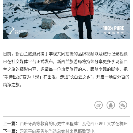
目前，新西兰旅游局携手李现共同拍摄的品牌视频以及旅行记录视频
已在社交媒体平台正式发布，新西兰旅游局将持续分享更多李现新西
兰之旅的精彩内容，邀请每一位热爱旅行的人，跟随李现的脚步，把
“期待出发”变为「现」在出发，走进“长白云之乡”，开启一场百分百的
纯净之旅。
上一篇：
西班牙高等教育的历史性里程碑：瓦伦西亚理工大学在杭州
设立首个大学中心
下一篇：
习近平向塞舌尔当选总统赫米尼耶致贺电