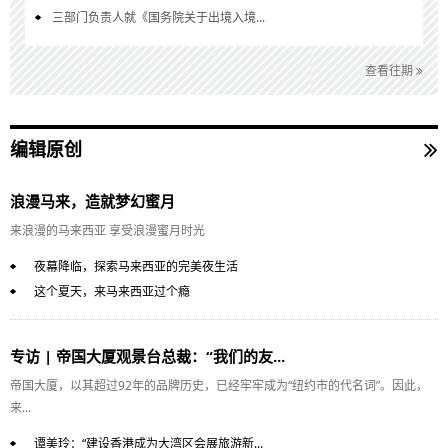
三部门负责人就《国务院关于出境入境...
查看往期
编辑原创
浪漫马来，造就梦幻蜜月
来浪漫的马来西亚 享受浪漫蜜月时光
夜幕降临，探索马来西亚的完美夜生活
这个夏天，来马来西亚过个瘾
专访 | 帝国大厦观景台总裁：“我们的友...
帝国大厦，以其超过92年的品牌历史，已经牢牢成为“纽约市的代名词”。因此，
来...
谭美玲：“建设香港成为大湾区会展旅游新...