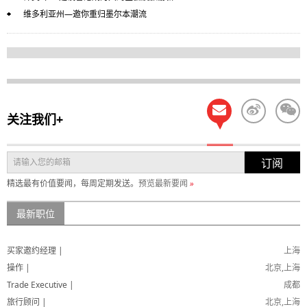
维多利亚州—邀你重归墨尔本潮流
关注我们+
订阅
精选最有价值要闻，每周定期发送。
预览最新要闻
»
最新职位
买家邀约经理 |
上海
操作 |
北京,上海
Trade Executive |
成都
旅行顾问 |
北京,上海