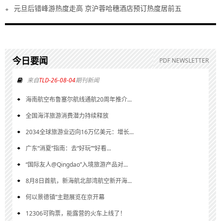
元旦后错峰游热度走高 京沪蓉哈穗酒店预订热度居前五
今日要闻
PDF NEWSLETTER
来自
TLD-26-08-04
期刊新闻
海南航空布鲁塞尔航线通航20周年推介...
全国海洋旅游消费潜力持续释放
2034全球旅游业迈向16万亿美元：增长...
广东“消夏”指南：去“好玩”“好看...
“国际友人@Qingdao”入境旅游产品对...
8月8日首航，新海航北部湾航空新开海...
何以景德镇”主题展览在京开幕
12306可购票，能露营的火车上线了！