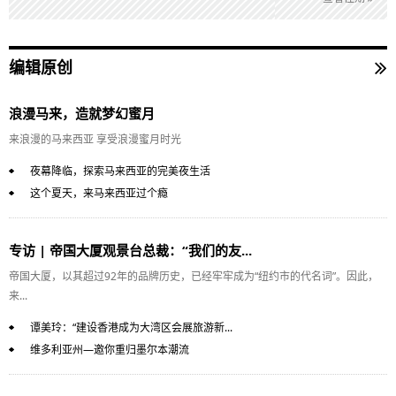
编辑原创
浪漫马来，造就梦幻蜜月
来浪漫的马来西亚 享受浪漫蜜月时光
夜幕降临，探索马来西亚的完美夜生活
这个夏天，来马来西亚过个瘾
专访 | 帝国大厦观景台总裁：“我们的友...
帝国大厦，以其超过92年的品牌历史，已经牢牢成为“纽约市的代名词”。因此，
来...
谭美玲：“建设香港成为大湾区会展旅游新...
维多利亚州—邀你重归墨尔本潮流