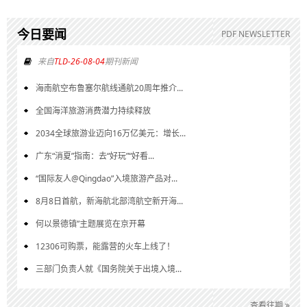
今日要闻
PDF NEWSLETTER
来自
TLD-26-08-04
期刊新闻
海南航空布鲁塞尔航线通航20周年推介...
全国海洋旅游消费潜力持续释放
2034全球旅游业迈向16万亿美元：增长...
广东“消夏”指南：去“好玩”“好看...
“国际友人@Qingdao”入境旅游产品对...
8月8日首航，新海航北部湾航空新开海...
何以景德镇”主题展览在京开幕
12306可购票，能露营的火车上线了！
三部门负责人就《国务院关于出境入境...
查看往期