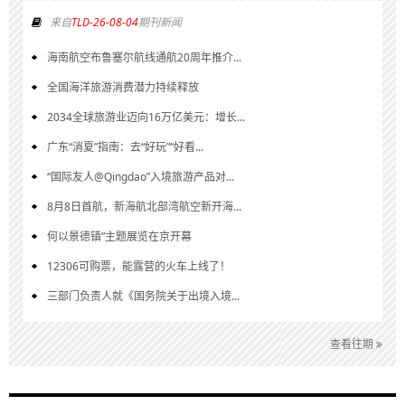
来自
TLD-26-08-04
期刊新闻
海南航空布鲁塞尔航线通航20周年推介...
全国海洋旅游消费潜力持续释放
2034全球旅游业迈向16万亿美元：增长...
广东“消夏”指南：去“好玩”“好看...
“国际友人@Qingdao”入境旅游产品对...
8月8日首航，新海航北部湾航空新开海...
何以景德镇”主题展览在京开幕
12306可购票，能露营的火车上线了！
三部门负责人就《国务院关于出境入境...
查看往期