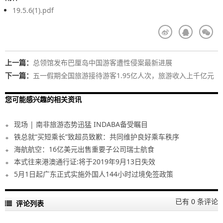
19.5.6(1).pdf
上一篇：
总领馆发布巴厘岛中国游客遭性侵案最新进展
下一篇：
五一假期全国旅游接待游客1.95亿人次，旅游收入上千亿元
您可能感兴趣的相关资讯
现场 | 南非旅游态势迅猛 INDABA备受瞩目
铁总就“买短乘长”致超员致歉：共同维护良好乘车秩序
海航航空：16亿美元出售重要子公司瑞士航食
本式往来港澳通行证:将于2019年9月13日失效
5月1日起广东正式实施外国人144小时过境免签政策
已有 0 条评论
评论列表