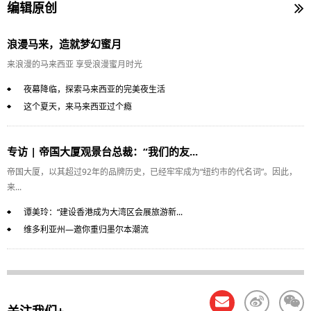
编辑原创
浪漫马来，造就梦幻蜜月
来浪漫的马来西亚 享受浪漫蜜月时光
夜幕降临，探索马来西亚的完美夜生活
这个夏天，来马来西亚过个瘾
专访 | 帝国大厦观景台总裁：“我们的友...
帝国大厦，以其超过92年的品牌历史，已经牢牢成为“纽约市的代名词”。因此，
来...
谭美玲：“建设香港成为大湾区会展旅游新...
维多利亚州—邀你重归墨尔本潮流