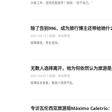
大疫三年，坚持还是放弃？她说：“忠于自己。”
除了告别996，成为旅行博主还带给她什
2022-04-12 I 来源：本站原创
疫情艰苦，贵在坚持。
无数人选择离开，他为何依然认为旅游是
2022-04-07 I 来源：本站原创
疫情反反复复，旅游人惊而不乱。
专访瓦伦西亚旅游局Máximo Calet