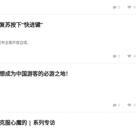
0
8
复苏按下“快进键”
宣布全面开放边境。
0
4
想成为中国游客的必游之地！
0
4
服心魔的 | 系列专访