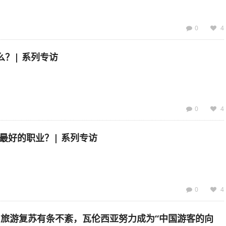
0
4
么？| 系列专访
0
4
最好的职业？| 系列专访
0
4
río：旅游复苏有条不紊，瓦伦西亚努力成为“中国游客的向