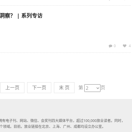
察？ | 系列专访
0
4
上一页
下一页
末 页
第
页
子媒体，拥有电子刊、网站、微信、会奖刊四大媒体平台，超过100,000旅业读者。同时，
个领域。目前。旅业链接在北京、上海、广州、成都均设立办公室。