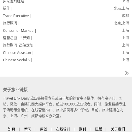
买家邀约经理 |
上海
操作 |
北京,上海
Trade Executive |
成都
旅行顾问 |
北京,上海
Consumer Marketi |
上海
运营总监|世界知 |
上海
旅行顾问|高端定制 |
上海
Chinese Assistan |
上海
Chinese Social S |
上海
关于旅业链接
Travel Link Daily 旅业链接是专注旅游市场的综合电子媒体，拥有电子刊、网
站、微信、会奖刊四大媒体平台，超过100,000旅业读者。同时，旅业链接专注
于活动策划组织、在线营销推广、旅业招聘等多个领域。目前。旅业链接在北
京、上海、广州、成都均设立办公室。
首 页
|
新闻
|
原创
|
在线培训
|
期刊
|
旧版
|
关于我们