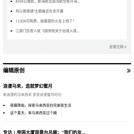
8月8日首航，新海航北部湾航空新开海...
何以景德镇”主题展览在京开幕
12306可购票，能露营的火车上线了！
三部门负责人就《国务院关于出境入境...
查看往期
编辑原创
浪漫马来，造就梦幻蜜月
来浪漫的马来西亚 享受浪漫蜜月时光
夜幕降临，探索马来西亚的完美夜生活
这个夏天，来马来西亚过个瘾
专访 | 帝国大厦观景台总裁：“我们的友...