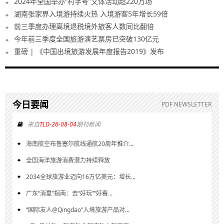
2024年全国举办“村字号”文体活动超220万场
湖南张家界入境游持续火热 入境游客5年增长59倍
前三季度办理离境退税境外旅客人数同比翻倍
今年前三季度全国旅游演艺票房已突破130亿元
重磅 | 《中国出境旅游发展年度报告2019》发布
今日要闻
PDF NEWSLETTER
来自
TLD-26-08-04
期刊新闻
海南航空布鲁塞尔航线通航20周年推介...
全国海洋旅游消费潜力持续释放
2034全球旅游业迈向16万亿美元：增长...
广东“消夏”指南：去“好玩”“好看...
“国际友人@Qingdao”入境旅游产品对...