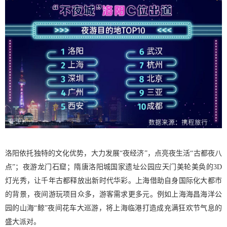
洛阳依托独特的文化优势，大力发展“夜经济”，点亮夜生活“古都夜八
点”；夜游龙门石窟；隋唐洛阳城国家遗址公园应天门美轮美奂的3D
灯光秀，让千年古都释放出新时代华彩。上海借助自身国际化大都市
的背景，夜间游玩项目众多，游客需求更多元。例如上海海昌海洋公
园的山海“鲸”夜间花车大巡游，将上海临港打造成充满狂欢节气息的
盛大派对。