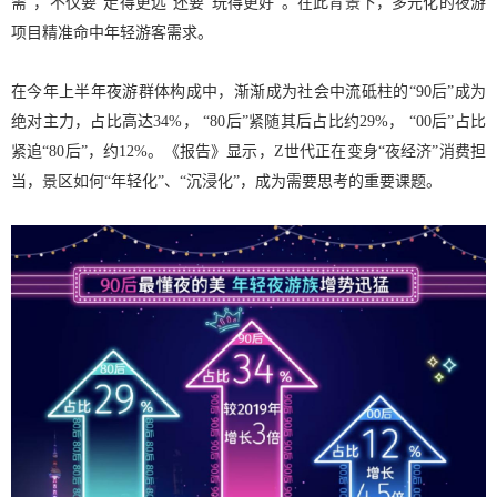
需”，不仅要“走得更远”还要“玩得更好”。在此背景下，多元化的夜游
项目精准命中年轻游客需求。
在今年上半年夜游群体构成中，渐渐成为社会中流砥柱的“90后”成为
绝对主力，占比高达34%， “80后”紧随其后占比约29%， “00后”占比
紧追“80后”，约12%。《报告》显示，Z世代正在变身“夜经济”消费担
当，景区如何“年轻化”、“沉浸化”，成为需要思考的重要课题。