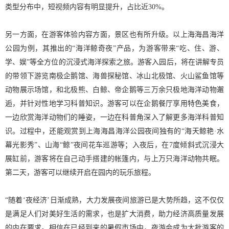
类型分布中，短视频内容有明显提升，占比近30%。
另一方面，在游客体验内容方面，景区也有所升级。以上海海昌海洋
公园为例，其推出的“海洋鲸奇夜”产品，为游客带来“吃、住、游、
学、娱”等全方位的沉浸式海洋探索之旅。游客入园后，将在讲解专员
的带领下游览南极企鹅馆、海兽探秘馆、冰山北极馆、火山鲨鱼馆等
动物展示场馆，和北极熊、白鲸、帝企鹅等三万余只极地海洋动物邂
逅，并针对性地学习科普知识。游客可以在企鹅餐厅享用特色美食，
一边欣赏海洋动物们的睡姿，一边在科普角深入了解更多海洋科普知
识。过程中，还能观赏到上海海昌海洋公园夜间独有的“海天鲸艳·水
幕光影秀”、山海“鲸”夜间花车巡游等；入夜后，在7度倾斜式沉浸大
展缸前，游客将在自己动手搭建的帐篷内，与上万只海洋动物共眠。
第二天，游客可以继续开启在园内的玩乐旅程。
“随着‘夜经济’日渐成熟，大力发展夜间旅游已是大势所趋，这不仅仅
是满足人们对美好生活的需求，也是扩大消费，助力经济高质量发展
的内在要求。相信在已经到来的暑假市场中，夜游会成为大批游客的