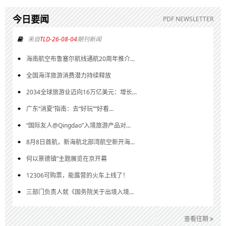
今日要闻
PDF NEWSLETTER
来自
TLD-26-08-04
期刊新闻
海南航空布鲁塞尔航线通航20周年推介...
全国海洋旅游消费潜力持续释放
2034全球旅游业迈向16万亿美元：增长...
广东“消夏”指南：去“好玩”“好看...
“国际友人@Qingdao”入境旅游产品对...
8月8日首航，新海航北部湾航空新开海...
何以景德镇”主题展览在京开幕
12306可购票，能露营的火车上线了！
三部门负责人就《国务院关于出境入境...
查看往期