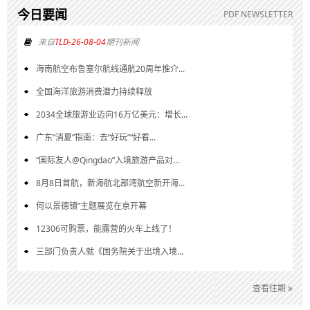
今日要闻
PDF NEWSLETTER
来自
TLD-26-08-04
期刊新闻
海南航空布鲁塞尔航线通航20周年推介...
全国海洋旅游消费潜力持续释放
2034全球旅游业迈向16万亿美元：增长...
广东“消夏”指南：去“好玩”“好看...
“国际友人@Qingdao”入境旅游产品对...
8月8日首航，新海航北部湾航空新开海...
何以景德镇”主题展览在京开幕
12306可购票，能露营的火车上线了！
三部门负责人就《国务院关于出境入境...
查看往期