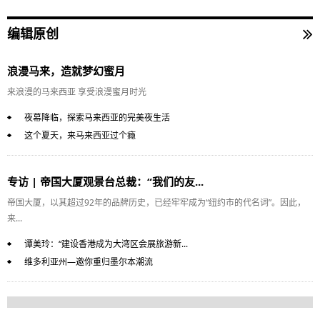
编辑原创
浪漫马来，造就梦幻蜜月
来浪漫的马来西亚 享受浪漫蜜月时光
夜幕降临，探索马来西亚的完美夜生活
这个夏天，来马来西亚过个瘾
专访 | 帝国大厦观景台总裁：“我们的友...
帝国大厦，以其超过92年的品牌历史，已经牢牢成为“纽约市的代名词”。因此，
来...
谭美玲：“建设香港成为大湾区会展旅游新...
维多利亚州—邀你重归墨尔本潮流