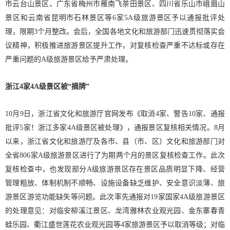
市云台山景区、广东省梅州市雁南飞茶田景区、四川省乐山市峨眉山
景区和云南省昆明市石林景区等6家5A级旅游景区予以通报批评处
理，限期3个月整改。会后，全国各地文化和旅游部门迅速贯彻落实会
议精神，积极推进旅游景区提升工作，对复核检查严重不达标或存在
严重问题的A级旅游景区给予严肃处理。
浙江4家4A级景区被“摘牌”
10月9日，浙江省文化和旅游厅官网发布《取消4家、警告10家、通报
批评5家！浙江多家4A级景区被处理》，通报景区复核相关情况。8月
以来，浙江省文化和旅游厅及各市、县（市、区）文化和旅游部门对
全省806家A级旅游景区进行了为期两个月的景区复核检查工作。此次
复核检查中，也发现部分A级旅游景区存在景区品质明显下降、经营
管理粗放、体制机制不顺畅、设施设备缺乏维护、安全意识淡薄、旅
游景区游览功能缺失等问题。此次率先通报对19家国家4A级旅游景区
的处理意见：对临安柳溪江景区、龙湾雅林农业观光园、金东寨春青
蛙乐园、衢江盛世莲花农业观光园等4家旅游景区予以取消等级；对临