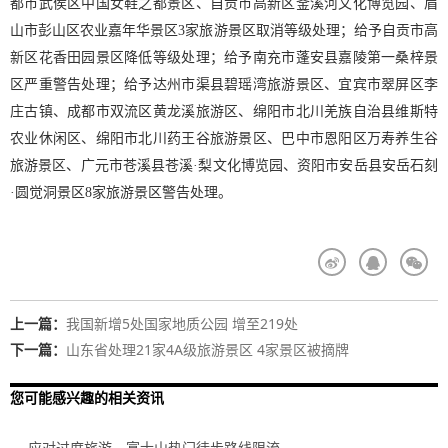
都市武侯区中国女鞋之都景区、自贡市高新区釜溪河文化博览园、眉
山市彭山区农业嘉年华景区3家旅游景区取消等级处理；给予自贡市高
新区花香田园景区降低等级处理；给予南充市蓬安县嘉陵第一桑梓景
区严重警告处理；给予达州市渠县碧瑶湾旅游景区、宜宾市翠屏区李
庄古镇、成都市双流区黄龙溪旅游区、绵阳市北川羌族自治县维斯特
农业休闲区、绵阳市北川药王谷旅游景区、巴中市恩阳区万寿养生谷
旅游景区、广元市苍溪县苍溪·梨文化博览园、资阳市安岳县安岳石刻
·圆觉洞景区8家旅游景区警告处理。
上一篇：
我国新增5处国家地质公园 增至219处
下一篇：
山东省处理21家4A级旅游景区 4家景区被摘牌
您可能感兴趣的相关资讯
应对过度旅游，富士山热门徒步路线限流