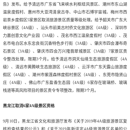
告》发布。给予清远市广东省飞来峡水利枢纽风景区、潮州市东山湖
温泉度假村、惠州市大亚湾清泉古寺、中山市石博宇宙城、梅州市西
岩茶乡度假区5家景区取消旅游景区质量等级处理。给予韶关市广东大
峡谷景区（4A级）、汕头市前美古村侨文化旅游区（4A级）、深圳市
力嘉创意文化产业园（3A级）、茂名市西江温泉度假村（3A级）、茂
名市电白区水东忠良街沉香特色步行街（3A级）、肇庆市四会瀑布奇
石景区（3A级）、肇庆市四会万兴隆翡翠城景区（3A级）7家景区责
令整改处理，限期3个月。给予清远市洞天仙境生态旅游度假区（4A
级）、清远市黄腾峡生态旅游区（4A级）、云浮市广东天露山旅游度
假区（4A级）、潮州市紫莲森林度假村景区（4A级）、东莞市隐贤山
庄（4A级）、佛山市广东盈香生态园（4A级）6家存在玻璃桥、玻璃
栈道等高风险项目的景区责令专项整改，限期3个月。
黑龙江取消6家4A级景区资格
9月10日，黑龙江省文化和旅游厅发布《关于2019年4A级旅游景区复
核检查结果的公示》和《关于2019年新评定4A级旅游景区名单的公