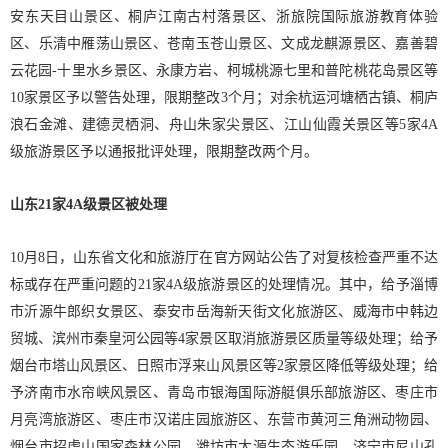
安东天目山景区、桐庐江南古村落景区、浙旅院国际旅游教育体验
区、乐清中雁荡山景区、苍南玉苍山景区、文成龙麒源景区、嘉善碧
云花园-十里水乡景区、永康方岩、柯城桃源七里和普陀桃花岛景区等
10家景区予以警告处理，限期整改3个月；对余杭运河塘栖古镇、桐庐
浪石金滩、建德灵栖洞、舟山朱家尖景区、江山仙霞关景区等5家4A
级旅游景区予以通报批评处理，限期整改两个月。
山东21家4A级景区被处理
10月8日，山东省文化和旅游厅在官方网站公告了对复核检查严重不达
标或存在严重问题的21家4A级旅游景区的处理情况。其中，给予淄博
市沂源牛郎织女景区、泰安市岳海新天街文化旅游区、威海市中韩边
贸城、滨州市秦皇河公园等4家景区取消旅游景区质量等级处理；给予
烟台市塔山风景区、日照市浮来山风景区等2家景区降低等级处理；给
予济南市水帘峡风景区、青岛市银海国际游艇俱乐部旅游区、枣庄市
月亮湾旅游区、枣庄市汉诺庄园旅游区、东营市黄河三角洲动物园、
烟台市招虎山国家森林公园、潍坊市大源生态游乐园、济宁市尼山孔