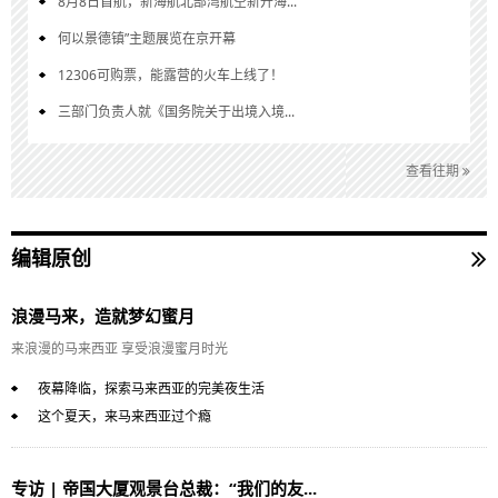
8月8日首航，新海航北部湾航空新开海...
何以景德镇”主题展览在京开幕
12306可购票，能露营的火车上线了！
三部门负责人就《国务院关于出境入境...
查看往期
编辑原创
浪漫马来，造就梦幻蜜月
来浪漫的马来西亚 享受浪漫蜜月时光
夜幕降临，探索马来西亚的完美夜生活
这个夏天，来马来西亚过个瘾
专访 | 帝国大厦观景台总裁：“我们的友...