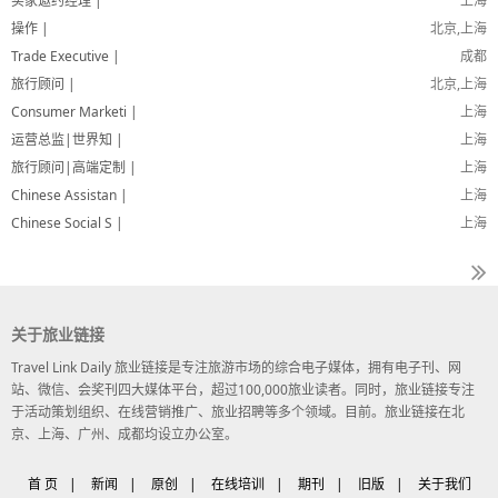
买家邀约经理 |
上海
操作 |
北京,上海
Trade Executive |
成都
旅行顾问 |
北京,上海
Consumer Marketi |
上海
运营总监|世界知 |
上海
旅行顾问|高端定制 |
上海
Chinese Assistan |
上海
Chinese Social S |
上海
关于旅业链接
Travel Link Daily 旅业链接是专注旅游市场的综合电子媒体，拥有电子刊、网
站、微信、会奖刊四大媒体平台，超过100,000旅业读者。同时，旅业链接专注
于活动策划组织、在线营销推广、旅业招聘等多个领域。目前。旅业链接在北
京、上海、广州、成都均设立办公室。
首 页
|
新闻
|
原创
|
在线培训
|
期刊
|
旧版
|
关于我们