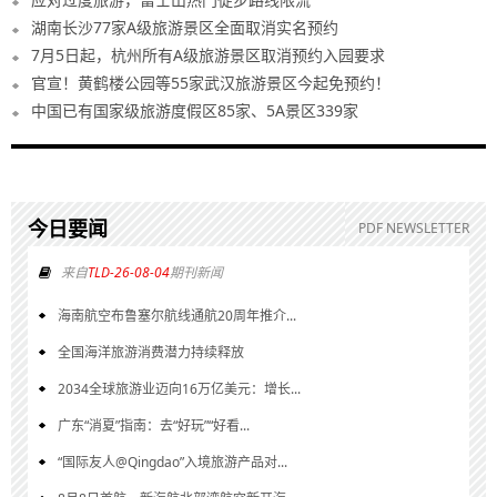
湖南长沙77家A级旅游景区全面取消实名预约
7月5日起，杭州所有A级旅游景区取消预约入园要求
官宣！黄鹤楼公园等55家武汉旅游景区今起免预约！
中国已有国家级旅游度假区85家、5A景区339家
今日要闻
PDF NEWSLETTER
来自
TLD-26-08-04
期刊新闻
海南航空布鲁塞尔航线通航20周年推介...
全国海洋旅游消费潜力持续释放
2034全球旅游业迈向16万亿美元：增长...
广东“消夏”指南：去“好玩”“好看...
“国际友人@Qingdao”入境旅游产品对...