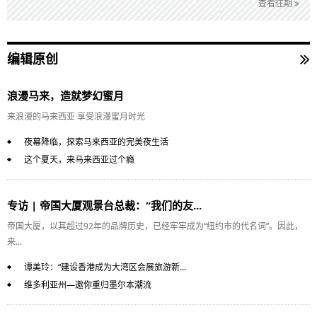
查看往期
编辑原创
浪漫马来，造就梦幻蜜月
来浪漫的马来西亚 享受浪漫蜜月时光
夜幕降临，探索马来西亚的完美夜生活
这个夏天，来马来西亚过个瘾
专访 | 帝国大厦观景台总裁：“我们的友...
帝国大厦，以其超过92年的品牌历史，已经牢牢成为“纽约市的代名词”。因此，
来...
谭美玲：“建设香港成为大湾区会展旅游新...
维多利亚州—邀你重归墨尔本潮流