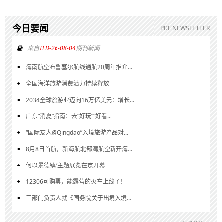
今日要闻
PDF NEWSLETTER
来自
TLD-26-08-04
期刊新闻
海南航空布鲁塞尔航线通航20周年推介...
全国海洋旅游消费潜力持续释放
2034全球旅游业迈向16万亿美元：增长...
广东“消夏”指南：去“好玩”“好看...
“国际友人@Qingdao”入境旅游产品对...
8月8日首航，新海航北部湾航空新开海...
何以景德镇”主题展览在京开幕
12306可购票，能露营的火车上线了！
三部门负责人就《国务院关于出境入境...