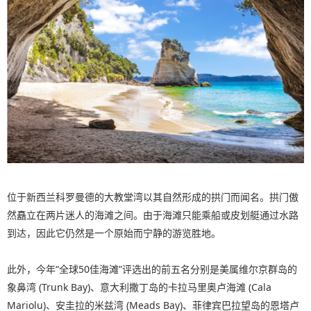
位于新西兰科罗曼德的大教堂湾以其自然形成的拱门而闻名。拱门傲
然矗立在两片迷人的海滩之间。由于海滩只能乘船或皮划艇通过水路
到达，因此它仍然是一个原始而宁静的游览胜地。
此外，今年“全球50佳海滩”评选出的前五名分别是美属维尔京群岛的
象鼻湾 (Trunk Bay)、意大利撒丁岛的卡拉马里奥卢海滩 (Cala
Mariolu)、安圭拉的米兹湾 (Meads Bay)、菲律宾巴拉望岛的恩塔卢