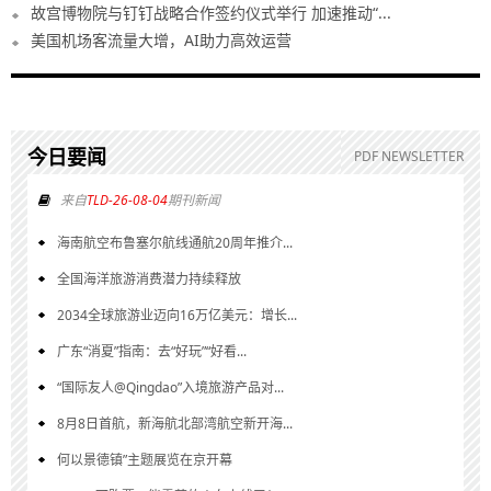
故宫博物院与钉钉战略合作签约仪式举行 加速推动“...
美国机场客流量大增，AI助力高效运营
今日要闻
PDF NEWSLETTER
来自
TLD-26-08-04
期刊新闻
海南航空布鲁塞尔航线通航20周年推介...
全国海洋旅游消费潜力持续释放
2034全球旅游业迈向16万亿美元：增长...
广东“消夏”指南：去“好玩”“好看...
“国际友人@Qingdao”入境旅游产品对...
8月8日首航，新海航北部湾航空新开海...
何以景德镇”主题展览在京开幕