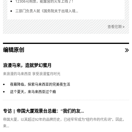
12306可购票，能露营的火车上线了！
三部门负责人就《国务院关于出境入境...
查看往期
编辑原创
浪漫马来，造就梦幻蜜月
来浪漫的马来西亚 享受浪漫蜜月时光
夜幕降临，探索马来西亚的完美夜生活
这个夏天，来马来西亚过个瘾
专访 | 帝国大厦观景台总裁：“我们的友...
帝国大厦，以其超过92年的品牌历史，已经牢牢成为“纽约市的代名词”。因此，
来...