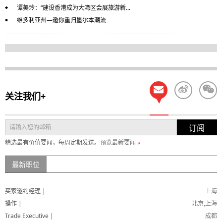
谭美玲：“建设香港成为大湾区会展旅游新...
维多利亚州—邀你重归墨尔本潮流
关注我们+
订阅
精选最有价值要闻，每周定期发送。
预览最新要闻
»
最新职位
买家邀约经理 |
上海
操作 |
北京,上海
Trade Executive |
成都