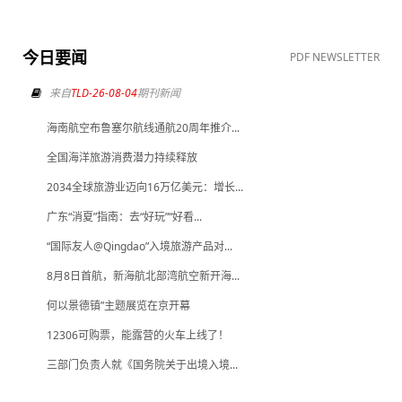
今日要闻
PDF NEWSLETTER
来自
TLD-26-08-04
期刊新闻
海南航空布鲁塞尔航线通航20周年推介...
全国海洋旅游消费潜力持续释放
2034全球旅游业迈向16万亿美元：增长...
广东“消夏”指南：去“好玩”“好看...
“国际友人@Qingdao”入境旅游产品对...
8月8日首航，新海航北部湾航空新开海...
何以景德镇”主题展览在京开幕
12306可购票，能露营的火车上线了！
三部门负责人就《国务院关于出境入境...