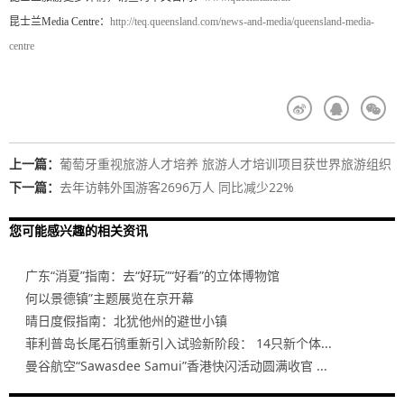
昆士兰Media Centre：
http://teq.queensland.com/news-and-media/queensland-media-
centre
上一篇：
葡萄牙重视旅游人才培养 旅游人才培训项目获世界旅游组织
大奖
下一篇：
去年访韩外国游客2696万人 同比减少22%
您可能感兴趣的相关资讯
广东“消夏”指南：去“好玩”“好看”的立体博物馆
何以景德镇”主题展览在京开幕
晴日度假指南：北犹他州的避世小镇
菲利普岛长尾石鸻重新引入试验新阶段： 14只新个体...
曼谷航空“Sawasdee Samui”香港快闪活动圆满收官 ...