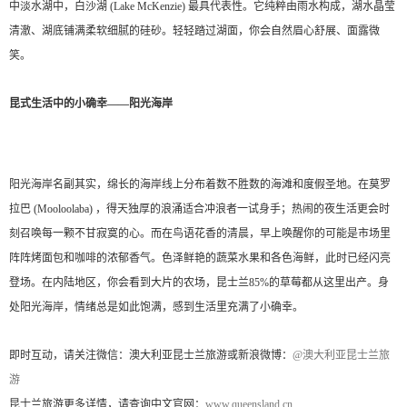
中淡水湖中，白沙湖 (Lake McKenzie) 最具代表性。它纯粹由雨水构成，湖水晶莹
清澈、湖底铺满柔软细腻的硅砂。轻轻踏过湖面，你会自然眉心舒展、面露微
笑。
昆式生活中的小确幸——阳光海岸
阳光海岸名副其实，绵长的海岸线上分布着数不胜数的海滩和度假圣地。在莫罗
拉巴 (Mooloolaba) ，得天独厚的浪涌适合冲浪者一试身手；热闹的夜生活更会时
刻召唤每一颗不甘寂寞的心。而在鸟语花香的清晨，早上唤醒你的可能是市场里
阵阵烤面包和咖啡的浓郁香气。色泽鲜艳的蔬菜水果和各色海鲜，此时已经闪亮
登场。在内陆地区，你会看到大片的农场，昆士兰85%的草莓都从这里出产。身
处阳光海岸，情绪总是如此饱满，感到生活里充满了小确幸。
即时互动，请关注微信：澳大利亚昆士兰旅游或新浪微博：
@澳大利亚昆士兰旅
游
昆士兰旅游更多详情，请查询中文官网：
www.queensland.cn