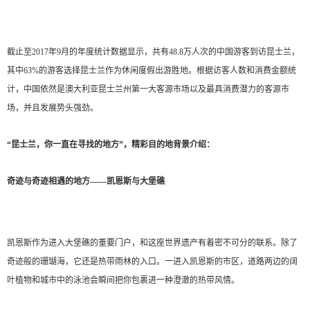
截止至2017年9月的年度统计数据显示，共有48.8万人次的中国游客到访昆士兰，
其中63%的游客选择昆士兰作为休闲度假出游胜地。根据访客人数和消费金额统
计，中国依然是澳大利亚昆士兰州第一大客源市场以及最具消费潜力的客源市
场，并且发展势头强劲。
“昆士兰，你一直在寻找的地方”，精彩目的地背景介绍：
奇迹与奇迹相遇的地方——凯恩斯与大堡礁
凯恩斯作为进入大堡礁的重要门户，和这座世界遗产有着密不可分的联系。除了
奇迹般的珊瑚海，它还是热带雨林的入口。一进入凯恩斯的市区，道路两边的阔
叶植物和城市中的泳池会瞬间把你包裹进一种澄澈的热带风情。