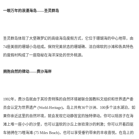
一眼万年的浪漫海岛——圣灵群岛
圣灵群岛体现了大堡礁梦幻的高级海岛度假方式，它位于珊瑚海的中心地带，由
74座美丽的珊瑚小岛组成。保持完美状态的珊瑚礁、洁白绵软的沙滩和各具特色
的度假村构成了一座隐秘在海洋深处的世外桃源。
拥抱自然的律动——费沙海岸
1992年，费沙岛就由于其珍贵特殊的自然环境被联合国教科文组织和世界遗产委
员会认定为世界遗产 (World-Heritage)。岛上共有36个沙洲、100多个淡水湖泊，如
果你亲近这里的自然环境，就会发现它动静皆宜的独特律动。你可以陪孩子在海
滩上堆一座小小的沙堡，也可以温软的沙丘上体验滑沙的刺激；你可以开着四驱
车驰骋在75哩海滩 (75 Miles Beach)，也可以享受垂钓带来的丰收喜悦。在岛上的