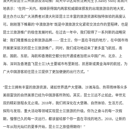
澳大利亚昆士兰州旅游及活动推广局大中华区局长沈俐先生 (Charley Shen) 常高兴
地表示：“在同一天内，相继获得国内两家权威媒体颁发的出境旅游目的地大奖，
是主办方以及广大消费者对澳大利亚昆士兰丰富的旅游资源和独特体验的高度认
可。刚刚落下帷幕的‘中澳旅游年’既是中澳旅游文化紧密交流合作的里程碑，也是
昆士兰旅游推广的极佳发展时机。在过去一年中，我们取得了一系列新的战略突
破：我们隆重推出全新旅游品牌——‘昆士兰，你一直在寻找的地方’，在中国市场
开展更深层次的昆士兰旅游推广。同时，我们成功地迎来了更多直飞航班，南
航、国航、东航、海航和香港航空都分别开通或者加密从中国广州、北京、上
海、深圳及香港直飞昆士兰3大主要城市布里斯班、凯恩斯或黄金海岸的航班，为
广大中国游客前往昆士兰提供了更加便捷的出行方式。”
“昆士兰拥有丰富的旅游资源，诸如世界遗产大堡礁、沙滩海岛、热带雨林等众多
美丽富饶的自然美景已经为中国游客所熟知。其实，昆士兰远不止如此，举世无
双的精彩旅程永无止境。2018年，我们将深化在大堡礁、自然体验、生活方式、
探险与发现、重大活动等领域实现昆士兰旅游的升级。你为之奋斗的每一次假
期，憧憬已久的每一次远行，都该留给那个你一直在寻找的地方。2018，让新的
一年从阳光灿烂的夏季开始，昆士兰之旅值得期待！”