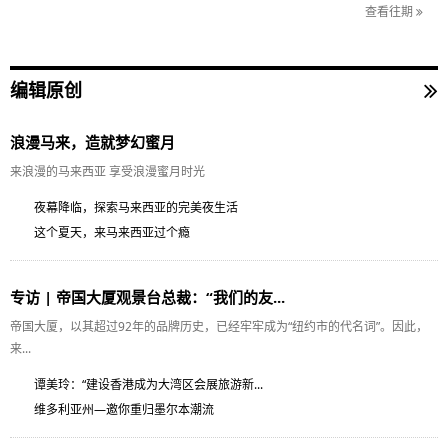
查看往期
编辑原创
浪漫马来，造就梦幻蜜月
来浪漫的马来西亚 享受浪漫蜜月时光
夜幕降临，探索马来西亚的完美夜生活
这个夏天，来马来西亚过个瘾
专访 | 帝国大厦观景台总裁：“我们的友...
帝国大厦，以其超过92年的品牌历史，已经牢牢成为“纽约市的代名词”。因此，
来...
谭美玲：“建设香港成为大湾区会展旅游新...
维多利亚州—邀你重归墨尔本潮流