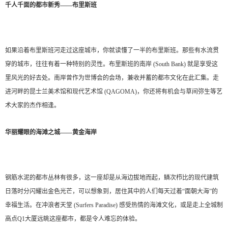
千人千面的都市新秀——布里斯班
如果沿着布里斯班河走过这座城市，你就读懂了一半的布里斯班。那些有水流贯
穿的城市，往往有着一种特别的灵性。布里斯班的南岸 (South Bank) 就是享受这
里风光的好去处。南岸曾作为世博会的会场，兼收并蓄的都市文化在此汇集。走
进河畔的昆士兰美术馆和现代艺术馆 (QAGOMA)，你还将有机会与草间弥生等艺
术大家的杰作相逢。
华丽耀眼的海滩之城——黄金海岸
钢筋水泥的都市丛林有很多，这一座却是从海边拔地而起，鳞次栉比的现代建筑
日落时分闪耀出金色光芒，可以想象到，居住其中的人们每天过着“面朝大海”的
幸福生活。在冲浪者天堂 (Surfers Paradise) 感受热情的海滩文化，或是走上全城制
高点Q1大厦远眺这座都市，都是令人难忘的体验。