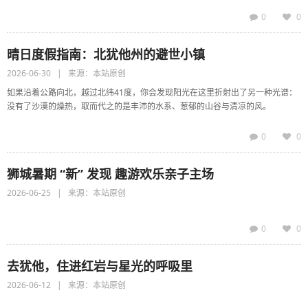
0
0
晴日度假指南：北犹他州的避世小镇
2026-06-30 | 来源：本站原创
如果沿着公路向北，越过北纬41度，你会发现阳光在这里折射出了另一种光谱：
没有了沙漠的燥热，取而代之的是丰沛的水系、葱郁的山谷与清凉的风。
0
0
狮城暑期 “新” 发现 趣游欢乐亲子主场
2026-06-25 | 来源：本站原创
0
0
去犹他，住进红岩与星光的呼吸里
2026-06-12 | 来源：本站原创