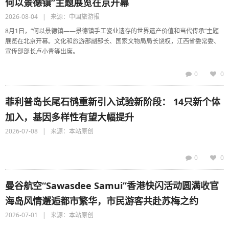
何以景德镇”主题展览在京开幕
2026-08-04 | 来源：中国旅游报
8月1日，“何以景德镇——景德镇手工瓷业遗存的世界遗产价值和当代传承”主题
展览在北京开幕。文化和旅游部副部长、国家文物局局长饶权，江西省委常委、
宣传部部长卢小青等出席。
0
0
菲利普岛长尾石鸻重新引入试验新阶段： 14只新个体
加入，基因多样性有望大幅提升
2026-07-08 | 来源：本站原创
0
0
曼谷航空“Sawasdee Samui”香港快闪活动圆满收官
海岛风情邂逅都市繁华，市民游客共赴苏梅之约
2026-07-01 | 来源：本站原创