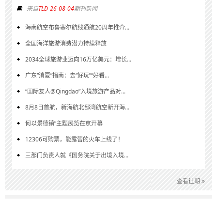
来自
TLD-26-08-04
期刊新闻
海南航空布鲁塞尔航线通航20周年推介...
全国海洋旅游消费潜力持续释放
2034全球旅游业迈向16万亿美元：增长...
广东“消夏”指南：去“好玩”“好看...
“国际友人@Qingdao”入境旅游产品对...
8月8日首航，新海航北部湾航空新开海...
何以景德镇”主题展览在京开幕
12306可购票，能露营的火车上线了！
三部门负责人就《国务院关于出境入境...
查看往期