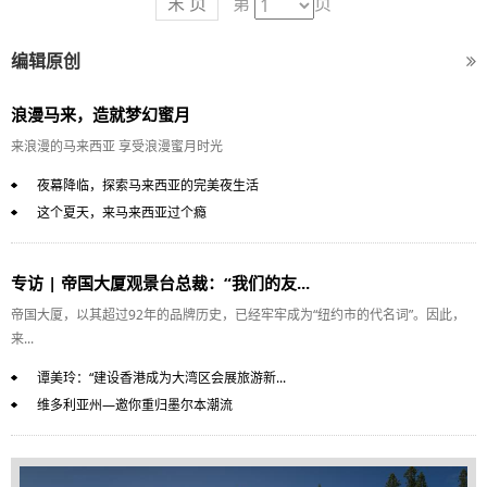
末 页
第
页
编辑原创
浪漫马来，造就梦幻蜜月
来浪漫的马来西亚 享受浪漫蜜月时光
夜幕降临，探索马来西亚的完美夜生活
这个夏天，来马来西亚过个瘾
专访 | 帝国大厦观景台总裁：“我们的友...
帝国大厦，以其超过92年的品牌历史，已经牢牢成为“纽约市的代名词”。因此，
来...
谭美玲：“建设香港成为大湾区会展旅游新...
维多利亚州—邀你重归墨尔本潮流