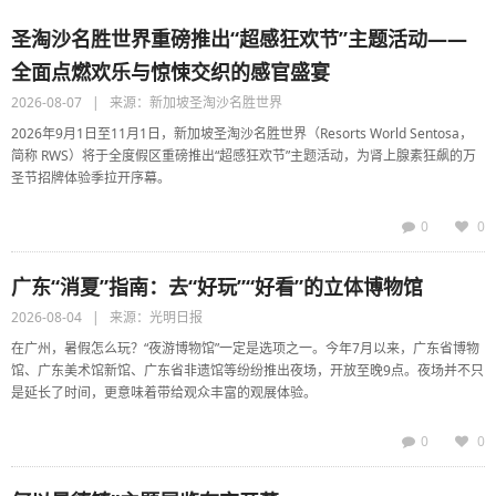
圣淘沙名胜世界重磅推出“超感狂欢节”主题活动——
全面点燃欢乐与惊悚交织的感官盛宴
2026-08-07 | 来源：新加坡圣淘沙名胜世界
2026年9月1日至11月1日，新加坡圣淘沙名胜世界（Resorts World Sentosa，
简称 RWS）将于全度假区重磅推出“超感狂欢节”主题活动，为肾上腺素狂飙的万
圣节招牌体验季拉开序幕。
0
0
广东“消夏”指南：去“好玩”“好看”的立体博物馆
2026-08-04 | 来源：光明日报
在广州，暑假怎么玩？“夜游博物馆”一定是选项之一。今年7月以来，广东省博物
馆、广东美术馆新馆、广东省非遗馆等纷纷推出夜场，开放至晚9点。夜场并不只
是延长了时间，更意味着带给观众丰富的观展体验。
0
0