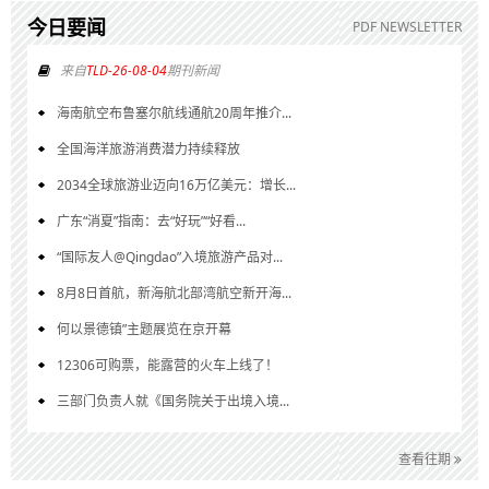
今日要闻
PDF NEWSLETTER
来自
TLD-26-08-04
期刊新闻
海南航空布鲁塞尔航线通航20周年推介...
全国海洋旅游消费潜力持续释放
2034全球旅游业迈向16万亿美元：增长...
广东“消夏”指南：去“好玩”“好看...
“国际友人@Qingdao”入境旅游产品对...
8月8日首航，新海航北部湾航空新开海...
何以景德镇”主题展览在京开幕
12306可购票，能露营的火车上线了！
三部门负责人就《国务院关于出境入境...
查看往期