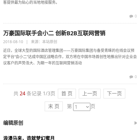
客提供最为贴心的当地地接服务。
0
万豪国际联手会小二 创新B2B互联网营销
2018-08-10 | 来源：本站原创
近日，全球大型的国际酒店管理集团——万豪国际集团与备受青睐的在线会议预
定平台“会小二”达成中国区战略合作，双方将在中国市场首创性地推出针对企业会
议客户的声势浩大、为期一年的互联网营销活动
0
共
24
条记录 1/3页
首 页
上一页
下一页
末 页
第
页
编辑原创
浪漫马来，造就梦幻蜜月