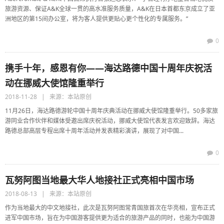
旅游资源、保证A&K全球一贯的高水准服务质量，A&K在日本首都东京成立了亚
洲地区的第15间办公室，将为客人提供更贴心更个性化的专属服务。”
0
携手十年，感恩有你——海达路德中国十周年庆祝活
动在挪威大使馆隆重举行
2018-11-28 | 来源：本站原创
11月26日，海达路德游轮中国十周年庆典活动在挪威大使馆隆重举行。50多家旅
游同业合作伙伴和媒体受邀出席庆祝活动，挪威大使馆代表发言欢迎致辞。海达
路德总部高层专程出席十周年活动并发表精彩演讲，展现了对中国...
0
瓦努阿图当地最大华人地接社正式亮相中国市场
2018-08-13 | 来源：本站原创
作为当地最大的中文地接社，此次是瓦努阿图常青国旅首次在华亮相，宣布正式
进军中国市场，旨在为中国游客提供更为适合的旅游产品的同时，也能为中国游