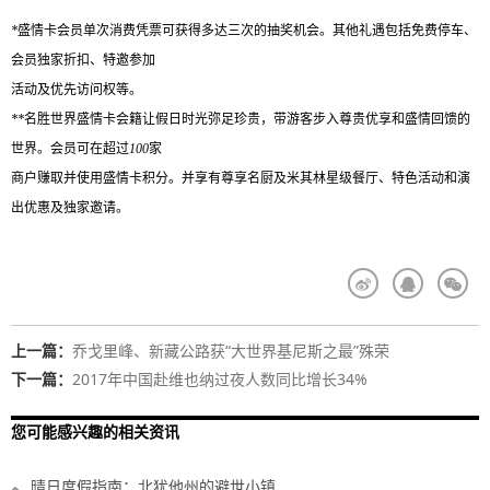
*
盛情卡会员单次消费凭票可获得多达三次的抽奖机会。其他礼遇包括免费停车、
会员独家折扣、特邀参加
活动及优先访问权等。
**
名胜世界盛情卡会籍让假日时光弥足珍贵，带游客步入尊贵优享和盛情回馈的
世界。会员可在超过
100
家
商户赚取并使用盛情卡积分。并享有尊享名厨及米其林星级餐厅、特色活动和演
出优惠及独家邀请。
上一篇：
乔戈里峰、新藏公路获“大世界基尼斯之最”殊荣
下一篇：
2017年中国赴维也纳过夜人数同比增长34%
您可能感兴趣的相关资讯
晴日度假指南：北犹他州的避世小镇