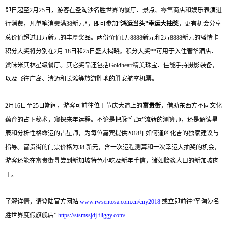
即日起至2月25日，游客在圣淘沙名胜世界的餐厅、景点、零售商店和娱乐表演进
行消费，凡单笔消费满38新元*，即可参加“
鸿运当头”幸运大抽奖
，更有机会分享
总价值超过11万新元的丰厚奖品。两份价值1万8888新元和2万8888新元的盛情卡
积分大奖将分别在2月 18日和25日盛大揭晓。积分大奖**可用于入住奢华酒店、
赏味米其林星级餐厅。其它奖品还包括Goldheart精美珠宝、佳能手持摄影装备，
以及飞往广岛、清迈和长滩等旅游胜地的胜安航空机票。
2月16日至25日期间，游客可前往位于节庆大道上的
富贵街
，借助东西方不同文化
蕴育的占卜秘术，窥探来年运程。不论是把脉“气运”流转的测算师，还是解读星
辰和分析性格命运的占星师，为每位嘉宾提供2018年如何逢凶化吉的独家建议与
指导。富贵街的门票价格为38 新元，含一次运程测算和一次幸运大抽奖的机会，
游客还能在富贵街寻尝到新加坡特色小吃及新年手信，诸如脍炙人口的新加坡肉
干。
了解详情，请登陆官方网站
www.rwsentosa.com.cn/cny2018
或立即前往“圣淘沙名
胜世界度假旗舰店”
https://stsmssjdj.fliggy.com/