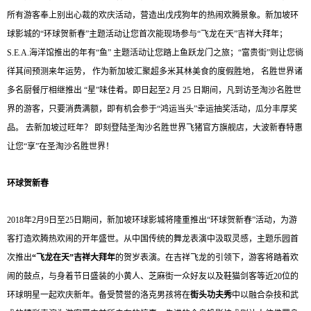
所有游客奉上别出心裁的欢庆活动，营造出戊戌狗年的热闹欢腾景象。新加坡环
球影城的“环球贺新春”主题活动让您首次能现场参与“飞龙在天”吉祥大拜年；
S.E.A.海洋馆推出的年有“鱼” 主题活动让您踏上鱼跃龙门之旅；“富贵街”则让您徜
徉其间预测来年运势， 作为新加坡汇聚超多米其林美食的度假胜地， 名胜世界诸
多名厨餐厅相继推出 “星”味佳肴。即日起至2 月 25 日期间，凡到访圣淘沙名胜世
界的游客，只要消费满额，即有机会参于“鸿运当头”幸运抽奖活动，瓜分丰厚奖
品。 去新加坡过旺年？ 即刻登陆圣淘沙名胜世界飞猪官方旗舰店，大波新春特惠
让您“享”在圣淘沙名胜世界！
环球贺新春
2018年2月9日至25日期间，新加坡环球影城将隆重推出“环球贺新春”活动，为游
客打造欢腾热欢闹的开年盛世。从中国传统的舞龙表演中汲取灵感，主题乐园首
次推出
“飞龙在天”吉祥大拜年
的贺岁表演。在吉祥飞龙的引领下，游客将踏着欢
闹的鼓点，与身着节日盛装的小黄人、芝麻街一众好友以及鞋猫剑客等近20位的
环球明星一起欢庆新年。备受赞誉的洛克男孩将在
街头功夫秀
中以融合杂技和武