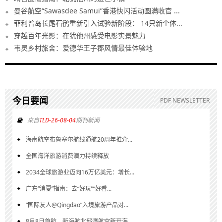
曼谷航空“Sawasdee Samui”香港快闪活动圆满收官 ...
菲利普岛长尾石鸻重新引入试验新阶段： 14只新个体...
穿越百年光影：在犹他州感受电影实景魅力
韦灵乡村旅舍：爱德华王子郡风情最佳体验地
今日要闻
PDF NEWSLETTER
来自
TLD-26-08-04
期刊新闻
海南航空布鲁塞尔航线通航20周年推介...
全国海洋旅游消费潜力持续释放
2034全球旅游业迈向16万亿美元：增长...
广东“消夏”指南：去“好玩”“好看...
“国际友人@Qingdao”入境旅游产品对...
8月8日首航，新海航北部湾航空新开海...