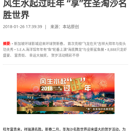
风生水起过旺年 “享”在圣淘沙名
胜世界
2018-01-26 17:39:39 | 来源：
本站原创
摘要:
• 新加坡环球影城迎来环球贺新春， 首次亮相“飞龙在天”吉祥大拜年与街头
功夫秀 • S.E.A.海洋馆年年有“鱼”轮番上演“海底舞龙”与全新鲨鱼展 • 8,888只龙虾
盛宴、 富贵街、 幸运大抽奖， 贺岁活动精彩不停
旺年富贵来，祥瑞满名胜。新春二月，圣淘沙名胜世界迎来盛大的贺岁活动，为