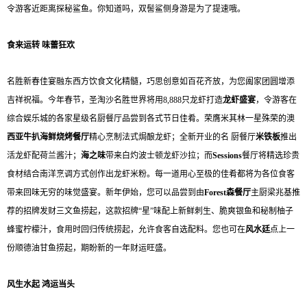
令游客近距离探秘鲨鱼。你知道吗，双髻鲨侧身游是为了提速哦。
食来运转 味蕾狂欢
名胜新春佳宴融东西方饮食文化精髓，巧思创意如百花齐放，为您阖家团圆增添
吉祥祝福。今年春节，圣淘沙名胜世界将用8,888只龙虾打造
龙虾盛宴
，令游客在
综合娱乐城的各家星级名厨餐厅品尝到各式节日佳肴。荣膺米其林一星殊荣的澳
西亚牛扒海鲜烧烤餐厅
精心烹制法式焗酿龙虾；全新开业的名 厨餐厅
米铁板
推出
活龙虾配荷兰酱汁；
海之味
带来白灼波士顿龙虾沙拉；而
Sessions
餐厅将精选珍贵
食材结合南洋烹调方式创作出龙虾米粉。每一道用心至极的佳肴都将为各位食客
带来回味无穷的味觉盛宴。新年伊始，您可以品尝到由
Forest森餐厅
主厨梁兆基推
荐的招牌发财三文鱼捞起，这款招牌“星”味配上新鲜刺生、脆爽银鱼和秘制柚子
蜂蜜柠檬汁，食用时回归传统捞起，允许食客自选配料。您也可在
风水廷
点上一
份顺德油甘鱼捞起，期盼新的一年财运旺盛。
风生水起 鸿运当头