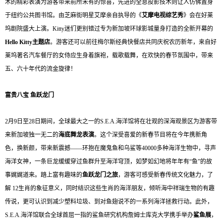
术的精彩表演为游客带来前所未有的惊喜，先进的全息投影技术则让人仿佛置身
于纽约公共图书馆。由芝麻街明星艾摩亲自执导的《
艾摩电视综艺秀
》会在好莱
坞剧院盛大上演。Kitty迷们更别错过专为新加坡环球影城量身打造的全新开幕的
Hello Kitty主题店
。游客还可以前往梅尔斯经典快餐店共同庆祝农历新年，来自好
莱坞著名汽车餐厅的女侍应生身着旗袍，载歌载舞，在欢快的春节氛围中，带来
五、六十年代的流金旋律！
富贵八宝 鱼跃龙门
2月9日至28日期间，全球最大之一的S.E.A.海洋馆将在壮观的深海观景区为游客带
来新加坡独一无二的
海底舞龙表演
。这个深受喜爱的新春节目将在今年携新角
色，换新颜，带来新震撼——环抱在魔鬼鱼和乌鲨等40000多种海洋生物中，寻声
海洋女神，一条巨龙缓缓穿过鱼群升至海洋穹顶，如梦如幻地将年年有“鱼”的故
事娓娓道来。踏上富有趣味的
鱼跃龙门之旅
，游客可感受新春传统文化魅力，了
解 12生肖的象征意义，同时结识这些生肖的海洋朋友，倾听海中祥瑞生物的有趣
传说，更可认识到减少塑料垃圾、到对鱼翅说不的一系列海洋拯救行动。此外，
S.E.A.海洋馆联合全球首屈一指的鲨鱼研究机构詹姆士库克大学携手举办
鲨鱼展
，