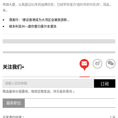
帝国大厦，以其超过92年的品牌历史，已经牢牢成为“纽约市的代名词”。因此，
来...
谭美玲：“建设香港成为大湾区会展旅游新...
维多利亚州—邀你重归墨尔本潮流
关注我们+
订阅
精选最有价值要闻，每周定期发送。
预览最新要闻
»
最新职位
买家邀约经理 |
上海