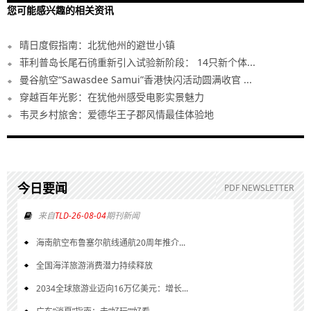
您可能感兴趣的相关资讯
晴日度假指南：北犹他州的避世小镇
菲利普岛长尾石鸻重新引入试验新阶段： 14只新个体...
曼谷航空“Sawasdee Samui”香港快闪活动圆满收官 ...
穿越百年光影：在犹他州感受电影实景魅力
韦灵乡村旅舍：爱德华王子郡风情最佳体验地
今日要闻
PDF NEWSLETTER
来自
TLD-26-08-04
期刊新闻
海南航空布鲁塞尔航线通航20周年推介...
全国海洋旅游消费潜力持续释放
2034全球旅游业迈向16万亿美元：增长...