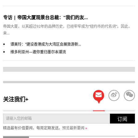
专访 | 帝国大厦观景台总裁：“我们的友...
帝国大厦，以其超过92年的品牌历史，已经牢牢成为“纽约市的代名词”。因此，
来...
谭美玲：“建设香港成为大湾区会展旅游新...
维多利亚州—邀你重归墨尔本潮流
关注我们+
订阅
精选最有价值要闻，每周定期发送。
预览最新要闻
»