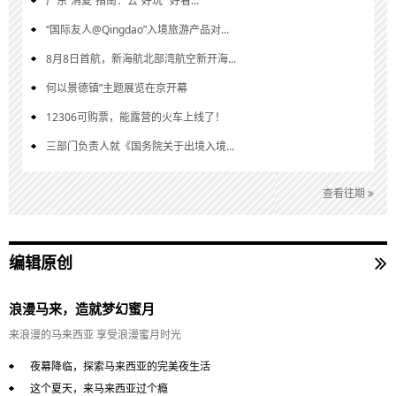
广东“消夏”指南：去“好玩”“好看...
“国际友人@Qingdao”入境旅游产品对...
8月8日首航，新海航北部湾航空新开海...
何以景德镇”主题展览在京开幕
12306可购票，能露营的火车上线了！
三部门负责人就《国务院关于出境入境...
查看往期
编辑原创
浪漫马来，造就梦幻蜜月
来浪漫的马来西亚 享受浪漫蜜月时光
夜幕降临，探索马来西亚的完美夜生活
这个夏天，来马来西亚过个瘾