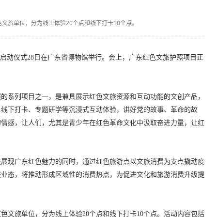
色文旅单位，分为线上体验20个点和线下打卡10个点。
营启动仪式28日在广东省博物馆举行。会上，广东红色文旅护照项目正
照的系列项目之一，是兼具展示红色文旅资源和互动功能的文创产品，
、线下打卡、专题研学等沉浸式互动体验，讲好党的故事、革命的故
的情感，让人们，尤其是青少年在红色革命文化中汲取奋进力量，让红
在展现广东红色魅力的同时，通过红色旅游点以文旅消费为支点撬动疫
联业态，将推动形成区域性的消费热点，为促进文化和旅游消费升级提
红色文旅单位，分为线上体验20个点和线下打卡10个点。活动内容包括