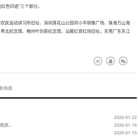
找红色印迹”三个部分。
州农民运动讲习所旧址、深圳莲花山公园邓小平铜像广场、珠海万山海
征粤北纪念馆、梅州叶剑英纪念馆，汕尾红宫红场旧址，东莞广东东江
新局面
2026-01-22
庆...
2026-01-16
2026-01-15