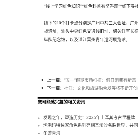
“线上学习红色知识”“红色科普有奖答题”“线下寻
线下的10个打卡点分别是广州中共三大会址、广
战遗址，汕头中央红色交通线旧址，韶关红军长
纵队纪念馆，以及湛江雷州青年运河展览馆。
上一篇：
“五一”假期市场扫描：假日消费有新意
下一篇：
杜江：文化和旅游融合发展将不断开创
您可能感兴趣的相关资讯
发现之年，塑造历史：2025年土耳其考古里程碑
泡泡玛特独家角色系列亮相圣淘沙名胜世界，共同欢
冬游青海