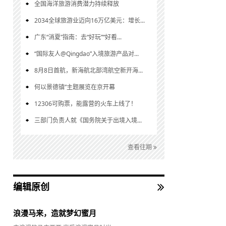
全国海洋旅游消费潜力持续释放
2034全球旅游业迈向16万亿美元：增长...
广东“消夏”指南：去“好玩”“好看...
“国际友人@Qingdao”入境旅游产品对...
8月8日首航，新海航北部湾航空新开海...
何以景德镇”主题展览在京开幕
12306可购票，能露营的火车上线了！
三部门负责人就《国务院关于出境入境...
查看往期
编辑原创
浪漫马来，造就梦幻蜜月