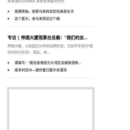
来浪漫的马来西亚 享受浪漫蜜月时光
夜幕降临，探索马来西亚的完美夜生活
这个夏天，来马来西亚过个瘾
专访 | 帝国大厦观景台总裁：“我们的友...
帝国大厦，以其超过92年的品牌历史，已经牢牢成为“纽
约市的代名词”。因此，来...
谭美玲：“建设香港成为大湾区会展旅游新...
维多利亚州—邀你重归墨尔本潮流