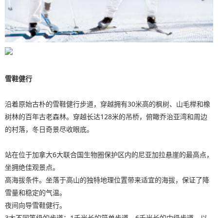
雪鞋健行
沿着原始古朴的雪鞋健行步道，穿越拥有30米高的枫树、山毛榉和橡
树林的百年古老森林。穿越长达128米的吊桥，俯瞰乔治亚湾和周边
的村落，冬日奇景尽收眼底。
站在位于加拿大6大联合国生物圈保护区内的尼亚加拉悬崖的最高点，
坐拥绝佳观景点。
高海拔条件。坐落于高山的独特地理位置带来适宜的海拔，保证了降
雪量和稳定的气温。
夜间向导雪鞋健行。
3大不同等级的步道：1千米长的简单步道，6千米长的中级步道，以