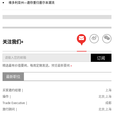
维多利亚州—邀你重归墨尔本潮流
关注我们+
订阅
精选最有价值要闻，每周定期发送。
预览最新要闻
»
最新职位
买家邀约经理 |
上海
操作 |
北京,上海
Trade Executive |
成都
旅行顾问 |
北京,上海