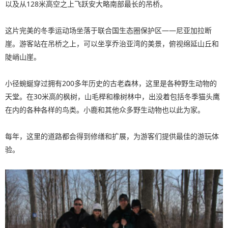
以及从128米高空之上飞跃安大略南部最长的吊桥。
这片完美的冬季运动场坐落于联合国生态圈保护区——尼亚加拉断
崖。游客站在吊桥之上，可以坐享乔治亚湾的美景，俯视绵延山丘和
陡峭山崖。
小径蜿蜒穿过拥有200多年历史的古老森林，这里是各种野生动物的
天堂。在30米高的枫树，山毛榉和橡树林中，出没着包括冬季猫头鹰
在内的各种各样的鸟类。小鹿和其他众多野生动物也以此为家。
每年，这里的道路都会得到修缮和扩展，为游客们提供最佳的游玩体
验。