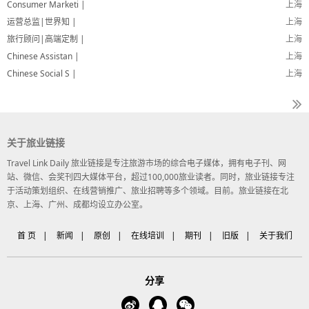
Consumer Marketi |
上海
运营总监|世界知 |
上海
旅行顾问|高端定制 |
上海
Chinese Assistan |
上海
Chinese Social S |
上海
关于旅业链接
Travel Link Daily 旅业链接是专注旅游市场的综合电子媒体，拥有电子刊、网
站、微信、会奖刊四大媒体平台，超过100,000旅业读者。同时，旅业链接专注
于活动策划组织、在线营销推广、旅业招聘等多个领域。目前。旅业链接在北
京、上海、广州、成都均设立办公室。
首 页
|
新闻
|
原创
|
在线培训
|
期刊
|
旧版
|
关于我们
分享