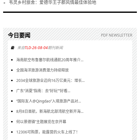
韦灵乡村旅舍：爱德华王子郡风情最佳体验地
今日要闻
PDF NEWSLETTER
来自
TLD-26-08-04
期刊新闻
海南航空布鲁塞尔航线通航20周年推介...
全国海洋旅游消费潜力持续释放
2034全球旅游业迈向16万亿美元：增长...
广东“消夏”指南：去“好玩”“好看...
“国际友人@Qingdao”入境旅游产品对...
8月8日首航，新海航北部湾航空新开海...
何以景德镇”主题展览在京开幕
12306可购票，能露营的火车上线了！