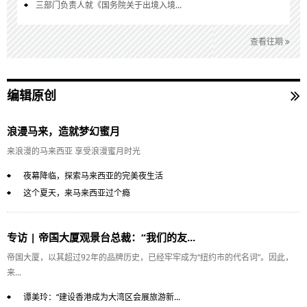
三部门负责人就《国务院关于出境入境...
查看往期
编辑原创
浪漫马来，造就梦幻蜜月
来浪漫的马来西亚 享受浪漫蜜月时光
夜幕降临，探索马来西亚的完美夜生活
这个夏天，来马来西亚过个瘾
专访 | 帝国大厦观景台总裁：“我们的友...
帝国大厦，以其超过92年的品牌历史，已经牢牢成为“纽约市的代名词”。因此，
来...
谭美玲：“建设香港成为大湾区会展旅游新...