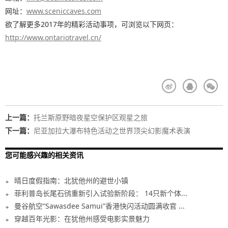
网址：
www.sceniccaves.com
欲了解更多2017年的精彩活动事项，可浏览以下网页：
http://www.ontariotravel.cn/
上一篇：
托兰斯原野暗夜星空保护区观星之旅
下一篇：
尼亚加拉大瀑布特色活动之世界顶尖幻影魔术表演
您可能感兴趣的相关资讯
晴日度假指南：北犹他州的避世小镇
菲利普岛长尾石鸻重新引入试验新阶段： 14只新个体...
曼谷航空“Sawasdee Samui”香港快闪活动圆满收官 ...
穿越百年光影：在犹他州感受电影实景魅力