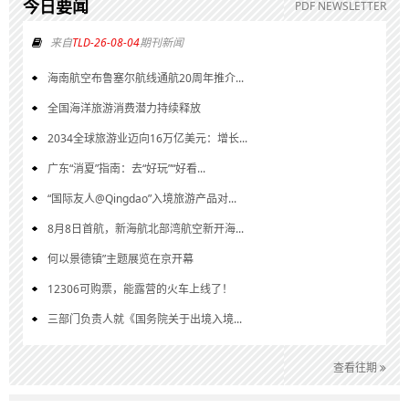
今日要闻
PDF NEWSLETTER
来自
TLD-26-08-04
期刊新闻
海南航空布鲁塞尔航线通航20周年推介...
全国海洋旅游消费潜力持续释放
2034全球旅游业迈向16万亿美元：增长...
广东“消夏”指南：去“好玩”“好看...
“国际友人@Qingdao”入境旅游产品对...
8月8日首航，新海航北部湾航空新开海...
何以景德镇”主题展览在京开幕
12306可购票，能露营的火车上线了！
三部门负责人就《国务院关于出境入境...
查看往期